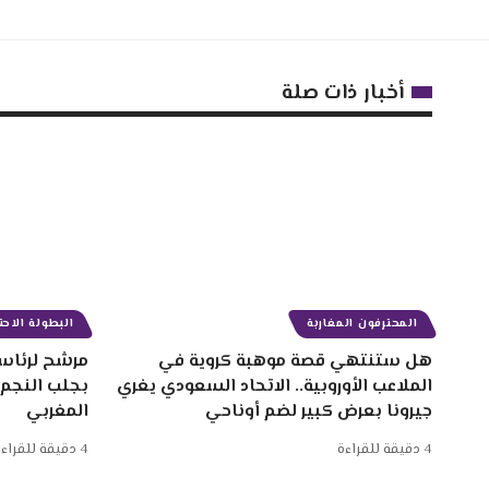
أخبار ذات صلة
المحترفون المغاربة
البطولة الاحتر
هل ستنتهي قصة موهبة كروية في
مرشح لرئاسة
الملاعب الأوروبية.. الاتحاد السعودي يغري
بجلب النجم
جيرونا بعرض كبير لضم أوناحي
المغربي
4 دقيقة للقراءة
4 دقيقة للقراءة