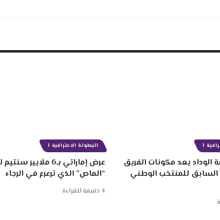
افية 1
البطولة الاحترافية 1
 الوداد يعد مكونات الفريق
عرض إماراتي بـ6 ملايير
 السابق للمنتخب الوطني
“الماص” الذي ترعرع في الرجاء
4 دقيقة للقراءة