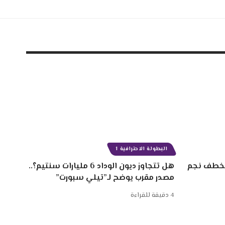
البطولة الاحترافية 1
 سنتيم لخطف نجم
هل تتجاوز ديون الوداد 6 مليارات سنتيم؟..
مصدر مقرب يوضح لـ”تيلي سبورت”
4 دقيقة للقراءة