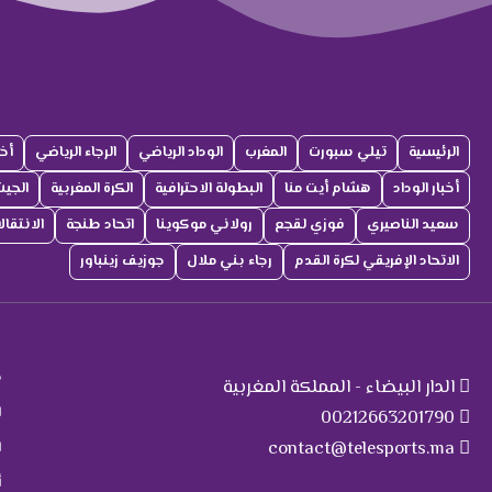
الرئيسية
تيلي سبورت
المغرب
الوداد الرياضي
الرجاء الرياضي
أخب
أخبار الوداد
هشام أيت منا
البطولة الاحترافية
الكرة المغربية
الجي
سعيد الناصيري
فوزي لقجع
رولاني موكوينا
اتحاد طنجة
الانتقا
الاتحاد الإفريقي لكرة القدم
رجاء بني ملال
جوزيف زينباور
ت
م
الدار البيضاء - المملكة المغربية
ا
00212663201790
contact@telesports.ma
ا
أ