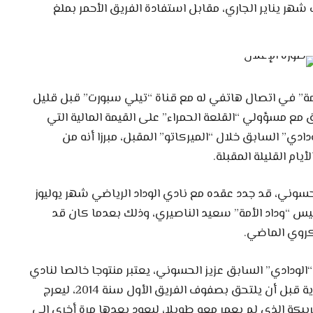
شهر يناير الجاري، مقابل استفادة الفريق الأحمر بملغ
أمة” في اتصال هاتفي له مع قناة “تيلي سبورت” قبل قليل
فق مع مسؤولي “القلعة الحمراء” على القيمة المالية التي
دي” السابق خلال “الميركاتو” المقبل، مبرزا أنه من
يام القليلة المقبلة.
وني، قد جدد عقده مع نادي الوداد الرياضي شهر يوليوز
س “وداد الأمة” سعيد الناصيري، وذلك بعدما كان قد
لكروي الماضي.
“الودادي” السابق عزيز الحسوني، يعتبر منتوجا خالصا لنادي
الوداد الرياضي، الذي ترعرع في كل فئاته العمرية قبل أن يلتحق بصفوف الفريق الأول سنة 2014، ليعرج
يبكة الذي لم يعمر معه طويلا، ليعود بعدها مرة أخرى إلى