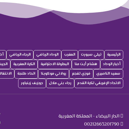
الرئيسية
تيلي سبورت
المغرب
الوداد الرياضي
الرجاء الرياضي
أخب
أخبار الوداد
هشام أيت منا
البطولة الاحترافية
الكرة المغربية
الجي
سعيد الناصيري
فوزي لقجع
رولاني موكوينا
اتحاد طنجة
الانتقا
الاتحاد الإفريقي لكرة القدم
رجاء بني ملال
جوزيف زينباور
ت
م
الدار البيضاء - المملكة المغربية
ا
00212663201790