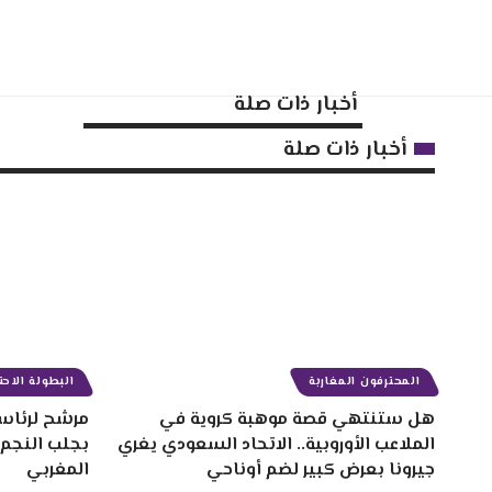
أخبار ذات صلة
المحترفون المغاربة
البطولة الاحتر
هل ستنتهي قصة موهبة كروية في
مرشح لرئاسة
الملاعب الأوروبية.. الاتحاد السعودي يغري
بجلب النجم
جيرونا بعرض كبير لضم أوناحي
المغربي