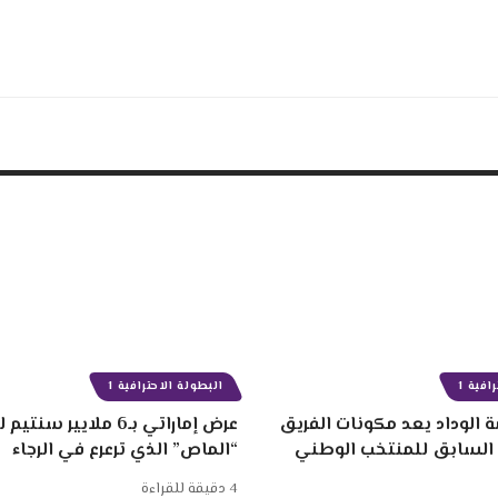
افية 1
البطولة الاحترافية 1
 الوداد يعد مكونات الفريق
عرض إماراتي بـ6 ملايير
 السابق للمنتخب الوطني
“الماص” الذي ترعرع في الرجاء
4 دقيقة للقراءة