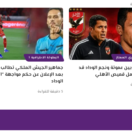
ي الممتاز
البطولة الاحترافية 1
ين عموتة ونجم الوداد قد
جماهير الجيش الملكي تطالب ب
مل قميص الأهلي
بعد الإعلان عن حكم مواجهة “
الوداد
3 دقيقة للقراءة