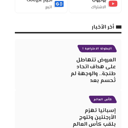
يوتيوب
أخبار Google
الاشتراك
اتبع
أخر الأخبار
البطولة الاحترافية 1
العروض تتهاطل
على هداف اتحاد
طنجة.. والوجهة لم
تُحسم بعد
كأس العالم
إسبانيا تهزم
الأرجنتين وتتوج
بلقب كأس العالم