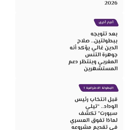
2026
أخبار أخرى
بعد تتويجه
ببطولتين.. صلاح
الدين غالي يؤكد أنه
جوهرة التنس
المغربي وينتظر دعم
المستشهرين
البطولة الاحترافية 1
قبل انتخاب رئيس
الوداد.. “تيلي
سبورت” تكشف
لماذا تفوق العسري
في تقديم مشروعه