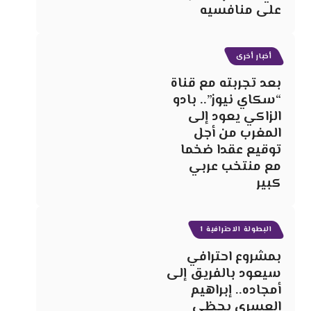
على منافسيه
أخبار أخرى
بعد تجربته مع قناة
“سكاي نيوز”.. بادو
الزاكي يعود إلى
المغرب من أجل
توقيع عقدا ضخما
مع منتخب عربي
كبير
البطولة الاحترافية 1
بمشروع احترافي
سيعود بالفريق إلى
أمجاده.. إبراهيم
العسري يحظى