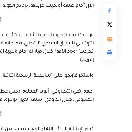
الأن أمام ضيفه أولمبيك خريبكة، برسم الجولة الـ 18 لحساب منافسات البطولة الاحترافية في قسمها الأ
ووجه غاريدو، الدعوة للاعب الشاب حمزة أيت ع
التونسي السابق المهدي النفطي، قد أحاله في
تجرعها “وداد الأمة” خلال مباراته أمام شبيبة 
إفريقيا:
واستقر غاريدو، على التشكيلة الرسمية التالية:
أحمد رضى التكناوتي، أيوب العملود، يحيى عطية 
الحسوني، جلال الداودي، سيف الدين بوهرة، مح
تجدر الإشارة إلى أن اللقاء الذي سيجمع بين ف