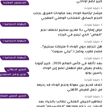
كبير لضم أوناحي
المحترفون المغاربة
4 دقيقة للقراءة
مرشح لرئاسة الوداد يعد مكونات الفريق بجلب
النجم السابق للمنتخب الوطني المغربي
البطولة الاحترافية 1
4 دقيقة للقراءة
عرض إماراتي بـ6 ملايير سنتيم لخطف نجم
“الماص” الذي ترعرع في الرجاء
البطولة الاحترافية 1
4 دقيقة للقراءة
هل تتجاوز ديون الوداد 6 مليارات سنتيم؟..
مصدر مقرب يوضح لـ”تيلي سبورت”
البطولة الاحترافية 1
4 دقيقة للقراءة
بعد تألقه في كأس العالم 2026.. كبير أوروبا
يتقدم بعرض مغرٍ للهلال لضم إبن الوداد
الدوري الايطالي
ياسين بونو
دوري روشن السعودي
4 دقيقة للقراءة
خلاف قديم بين عموتة ونجم الوداد قد يحرمه
من حمل قميص الأهلي
الدوري المصري الممتاز
3 دقيقة للقراءة
جماهير الجيش الملكي تطالب بالحياد بعد
الإعلان عن حكم مواجهة “الكلاسيكو” الوداد