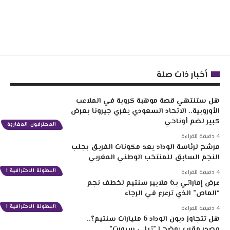
أخبار ذات صلة
هل ستنتهي قصة موهبة كروية في الملاعب
الأوروبية.. الاتحاد السعودي يغري جيرونا بعرض
كبير لضم أوناحي
المحترفون المغاربة
4 دقيقة للقراءة
مرشح لرئاسة الوداد يعد مكونات الفريق بجلب
النجم السابق للمنتخب الوطني المغربي
البطولة الاحترافية 1
4 دقيقة للقراءة
عرض إماراتي بـ6 ملايير سنتيم لخطف نجم
“الماص” الذي ترعرع في الرجاء
البطولة الاحترافية 1
4 دقيقة للقراءة
هل تتجاوز ديون الوداد 6 مليارات سنتيم؟..
مصدر مقرب يوضح لـ”تيلي سبورت”