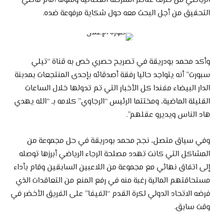
الرياضي من طرف عناصر الشرطة القضائية ومثوله أمام قاضي
التحقيق من أجل البحث معه حول شكاية مرفوعة ضده.
وأكد محمد بودريقة في تصريح حصري خص به قناة “تيلي
سبورت” أنه يتواجد حاليا رفقة أصدقائه بإحدى المنتجعات بمدبنة
الدار البيضاء مفندا كل الأخبار التي تم تدولها خلال الساعات
القليلة الماضية، ومختتما الرئيس “الرجاوي” كلامه بـ “الله يهدي
هاد الناس ويديرو عقلهم”.
وفي سياق متصل، نجح محمد بودريقة في حل مجموعة من
المشاكل التي كانت تهدد مصلحة الرجاء الرياضي أبرزها توصله
إلى اتفاق نهائي مع مجموعة من اللاعبين السابقين وقام بأداء
مستحاقتهم المالية رغبة منه في رفع المنع من التعاقدات الذي
فرضه الاتحاد الدولي لكرة القدم “الفيفا” على الفريق الأخضر في
وقت سابق.