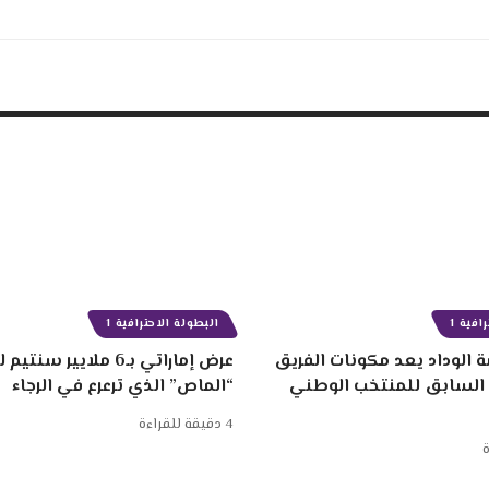
افية 1
البطولة الاحترافية 1
 الوداد يعد مكونات الفريق
عرض إماراتي بـ6 ملايير
 السابق للمنتخب الوطني
“الماص” الذي ترعرع في الرجاء
4 دقيقة للقراءة