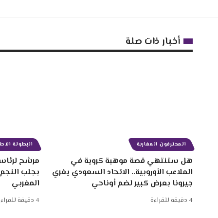
أخبار ذات صلة
المحترفون المغاربة
البطولة الاحتر
هل ستنتهي قصة موهبة كروية في
مرشح لرئاسة
الملاعب الأوروبية.. الاتحاد السعودي يغري
بجلب النجم
جيرونا بعرض كبير لضم أوناحي
المغربي
4 دقيقة للقراءة
4 دقيقة للقراءة