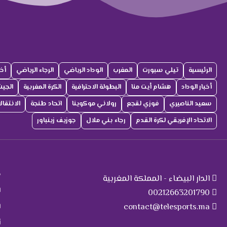
الرئيسية
تيلي سبورت
المغرب
الوداد الرياضي
الرجاء الرياضي
أخب
أخبار الوداد
هشام أيت منا
البطولة الاحترافية
الكرة المغربية
الجي
سعيد الناصيري
فوزي لقجع
رولاني موكوينا
اتحاد طنجة
الانتقا
الاتحاد الإفريقي لكرة القدم
رجاء بني ملال
جوزيف زينباور
ت
م
الدار البيضاء - المملكة المغربية
ا
00212663201790
contact@telesports.ma
ا
أ