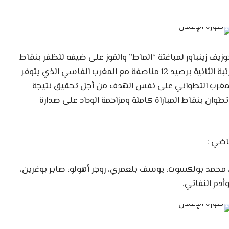
زيف زينباور لمباغتة “الماط” والفوز على ضيفه للظفر بنقاط
المباراة الثلاث والتي ستمكنه من القفز إلى المرتبة الثانية برصيد 12 مناصفة مع المغرب الفاسي الذي يتوفر
لمغرب التطواني على نفس الهدف من أجل تحقيق نتيجة
 تطوان بنقاط المباراة كاملة ومزاحمة الوداد على صدارة
اضي :
 محمد بولكسوت، يوسف بلعمري، روجر أهولو، صابر بوغرين،
أدم النفاتي.