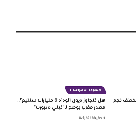
البطولة الاحترافية 1
 سنتيم لخطف نجم
هل تتجاوز ديون الوداد 6 مليارات سنتيم؟..
مصدر مقرب يوضح لـ”تيلي سبورت”
4 دقيقة للقراءة