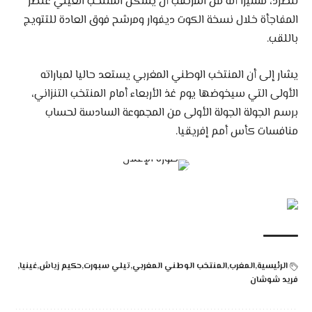
للطرد، مشيرا أنه من المرتقب أن يشكل المنتخب الغيني عنصر
المفاجأة خلال نسخة الكوت ديفوار ومرشح فوق العادة للتتويج
باللقب.
يشار إلى أن المنتخب الوطني المغربي يستعد حاليا لمباراته
الأولى التي سيخوضها يوم غذ الأربعاء أمام المنتخب التنزاني،
برسم الجولة الجولة الأولى من المجموعة السادسة لحساب
منافسات كأس أمم إفريقيا.
الرئيسية
المغرب
المنتخب الوطني المغربي
تيلي سبورت
حكيم زياش
غينيا
فريد شوشان