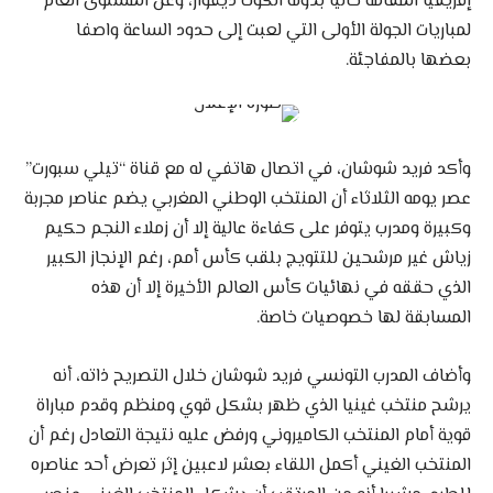
إفريقيا المقامة حاليا بدولة الكوت ديفوار، وعن المستوى العام
لمباريات الجولة الأولى التي لعبت إلى حدود الساعة واصفا
بعضها بالمفاجئة.
وأكد فريد شوشان، في اتصال هاتفي له مع قناة “تيلي سبورت”
عصر يومه الثلاثاء أن المنتخب الوطني المغربي يضم عناصر مجربة
وكبيرة ومدرب يتوفر على كفاءة عالية إلا أن زملاء النجم حكيم
زياش غير مرشحين للتتويج بلقب كأس أمم، رغم الإنجاز الكبير
الذي حققه في نهائيات كأس العالم الأخيرة إلا أن هذه
المسابقة لها خصوصيات خاصة.
وأضاف المدرب التونسي فريد شوشان خلال التصريح ذاته، أنه
يرشح منتخب غينيا الذي ظهر بشكل قوي ومنظم وقدم مباراة
قوية أمام المنتخب الكاميروني ورفض عليه نتيجة التعادل رغم أن
المنتخب الغيني أكمل اللقاء بعشر لاعبين إثر تعرض أحد عناصره