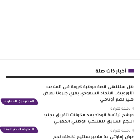
أخبار ذات صلة
هل ستنتهي قصة موهبة كروية في الملاعب
الأوروبية.. الاتحاد السعودي يغري جيرونا بعرض
كبير لضم أوناحي
المحترفون المغاربة
4 دقيقة للقراءة
مرشح لرئاسة الوداد يعد مكونات الفريق بجلب
النجم السابق للمنتخب الوطني المغربي
البطولة الاحترافية 1
4 دقيقة للقراءة
عرض إماراتي بـ6 ملايير سنتيم لخطف نجم