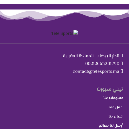
الدار البيضاء - المملكة المغربية
00212663201790
contact@telesports.ma
تيلي سبورت
معلومات عنا
اعمل معنا
اتصال بنا
أرسل لنا نصائح