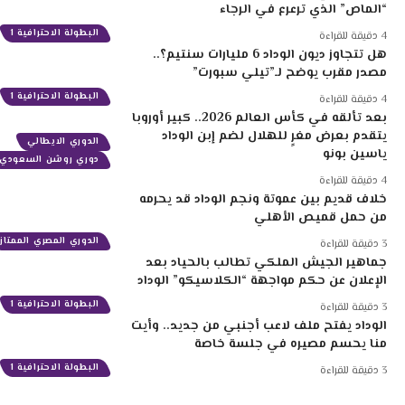
“الماص” الذي ترعرع في الرجاء
البطولة الاحترافية 1
4 دقيقة للقراءة
هل تتجاوز ديون الوداد 6 مليارات سنتيم؟..
مصدر مقرب يوضح لـ”تيلي سبورت”
البطولة الاحترافية 1
4 دقيقة للقراءة
بعد تألقه في كأس العالم 2026.. كبير أوروبا
يتقدم بعرض مغرٍ للهلال لضم إبن الوداد
الدوري الايطالي
ياسين بونو
دوري روشن السعودي
4 دقيقة للقراءة
خلاف قديم بين عموتة ونجم الوداد قد يحرمه
من حمل قميص الأهلي
الدوري المصري الممتاز
3 دقيقة للقراءة
جماهير الجيش الملكي تطالب بالحياد بعد
الإعلان عن حكم مواجهة “الكلاسيكو” الوداد
البطولة الاحترافية 1
3 دقيقة للقراءة
الوداد يفتح ملف لاعب أجنبي من جديد.. وأيت
منا يحسم مصيره في جلسة خاصة
البطولة الاحترافية 1
3 دقيقة للقراءة