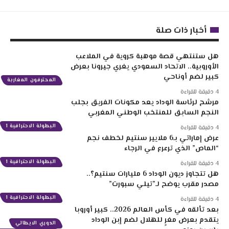
أخبار ذات صلة
هل ستنتهي قصة موهبة كروية في الملاعب
الأوروبية.. الاتحاد السعودي يغري جيرونا بعرض
كبير لضم أوناحي
المحترفون المغاربة
4 دقيقة للقراءة
مرشح لرئاسة الوداد يعد مكونات الفريق بجلب
النجم السابق للمنتخب الوطني المغربي
البطولة الاحترافية 1
4 دقيقة للقراءة
عرض إماراتي بـ6 ملايير سنتيم لخطف نجم
“الماص” الذي ترعرع في الرجاء
البطولة الاحترافية 1
4 دقيقة للقراءة
هل تتجاوز ديون الوداد 6 مليارات سنتيم؟..
مصدر مقرب يوضح لـ”تيلي سبورت”
البطولة الاحترافية 1
4 دقيقة للقراءة
بعد تألقه في كأس العالم 2026.. كبير أوروبا
يتقدم بعرض مغرٍ للهلال لضم إبن الوداد
الدوري الايطالي