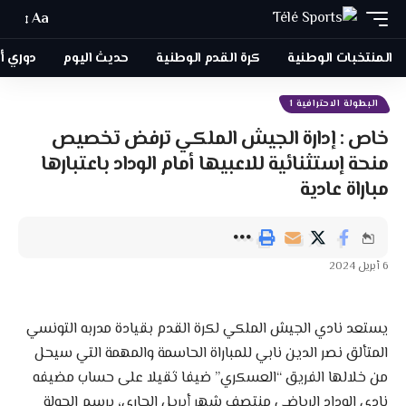
Aa
المنتخبات الوطنية
كرة القدم الوطنية
حديث اليوم
دوري أبطا
البطولة الاحترافية 1
خاص : إدارة الجيش الملكي ترفض تخصيص
منحة إستثنائية للاعبيها أمام الوداد باعتبارها
مباراة عادية
6 أبريل 2024
يستعد نادي الجيش الملكي لكرة القدم بقيادة مدربه التونسي
المتألق نصر الدين نابي للمباراة الحاسمة والمهمة التي سيحل
من خلالها الفريق “العسكري” ضيفا ثقيلا على حساب مضيفه
نادي الوداد الرياضي منتصف شهر أبريل الجاري، برسم الجولة