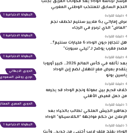
مرشح لرئاسة الوداد يعد مكونات الفريق بجلب
النجم السابق للمنتخب الوطني المغربي
البطولة الاحترافية 1
4 دقيقة للقراءة
عرض إماراتي بـ6 ملايير سنتيم لخطف نجم
“الماص” الذي ترعرع في الرجاء
البطولة الاحترافية 1
4 دقيقة للقراءة
هل تتجاوز ديون الوداد 6 مليارات سنتيم؟..
مصدر مقرب يوضح لـ”تيلي سبورت”
البطولة الاحترافية 1
4 دقيقة للقراءة
بعد تألقه في كأس العالم 2026.. كبير أوروبا
يتقدم بعرض مغرٍ للهلال لضم إبن الوداد
الدوري الايطالي
ياسين بونو
دوري روشن السعودي
4 دقيقة للقراءة
خلاف قديم بين عموتة ونجم الوداد قد يحرمه
من حمل قميص الأهلي
الدوري المصري الممتاز
3 دقيقة للقراءة
جماهير الجيش الملكي تطالب بالحياد بعد
الإعلان عن حكم مواجهة “الكلاسيكو” الوداد
البطولة الاحترافية 1
3 دقيقة للقراءة
الوداد يفتح ملف لاعب أجنبي من جديد.. وأيت