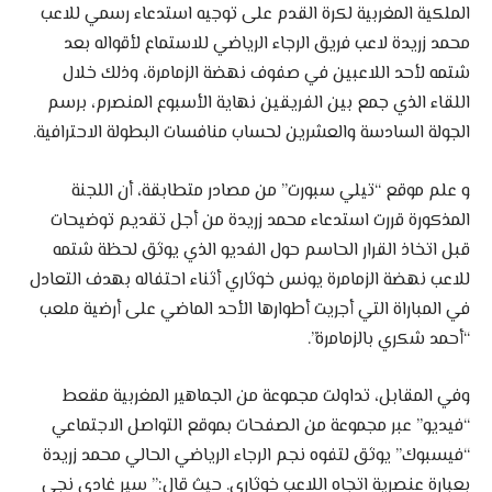
الملكية المغربية لكرة القدم على توجيه استدعاء رسمي للاعب
محمد زريدة لاعب فريق الرجاء الرياضي للاستماع لأقواله بعد
شتمه لأحد اللاعبين في صفوف نهضة الزمامرة، وذلك خلال
اللقاء الذي جمع بين الفريقين نهاية الأسبوع المنصرم، برسم
الجولة السادسة والعشرين لحساب منافسات البطولة الاحترافية.
و علم موقع “تيلي سبورت” من مصادر متطابقة، أن اللجنة
المذكورة قررت استدعاء محمد زريدة من أجل تقديم توضيحات
قبل اتخاذ القرار الحاسم حول الفديو الذي يوثق لحظة شتمه
للاعب نهضة الزمامرة يونس خوثاري أثناء احتفاله بهدف التعادل
في المباراة التي أجريت أطوارها الأحد الماضي على أرضية ملعب
“أحمد شكري بالزمامرة”.
وفي المقابل، تداولت مجموعة من الجماهير المغربية مقعط
“فيديو” عبر مجموعة من الصفحات بموقع التواصل الاجتماعي
“فيسبوك” يوثق لتفوه نجم الرجاء الرياضي الحالي محمد زريدة
بعبارة عنصرية اتجاه اللاعب خوثاري. حيث قال:” سير غادي نجي