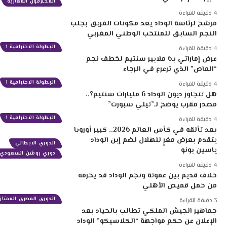
المحترفون المغاربة
4 دقيقة للقراءة
مرشح لرئاسة الوداد يعد مكونات الفريق بجلب
النجم السابق للمنتخب الوطني المغربي
البطولة الاحترافية 1
4 دقيقة للقراءة
عرض إماراتي بـ6 ملايير سنتيم لخطف نجم
“الماص” الذي ترعرع في الرجاء
البطولة الاحترافية 1
4 دقيقة للقراءة
هل تتجاوز ديون الوداد 6 مليارات سنتيم؟..
مصدر مقرب يوضح لـ”تيلي سبورت”
البطولة الاحترافية 1
4 دقيقة للقراءة
بعد تألقه في كأس العالم 2026.. كبير أوروبا
يتقدم بعرض مغرٍ للهلال لضم إبن الوداد
الدوري الايطالي
ياسين بونو
دوري روشن السعودي
4 دقيقة للقراءة
خلاف قديم بين عموتة ونجم الوداد قد يحرمه
من حمل قميص الأهلي
الدوري المصري الممتاز
3 دقيقة للقراءة
جماهير الجيش الملكي تطالب بالحياد بعد
الإعلان عن حكم مواجهة “الكلاسيكو” الوداد