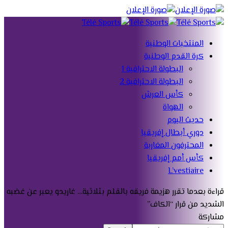
المنتخبات الوطنية
كرة القدم الوطنية
البطولة الاحترافية 1
البطولة الاحترافية 2
كأس العرش
الهواة
حديث اليوم
دوري أبطال إفريقيا
المحترفون المغاربة
كأس أمم إفريقيا
L’vestiaire
قراءة
بعدما تقرر هزيمة فريقه بالقلم بثلاثية… غاريدو يعبر عن غضبه
الشديد من قرار “الكاف”
مشاركة