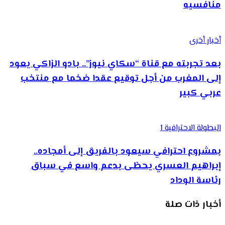
منافسيه
أخبار أخرى
بعد تجربته مع قناة “سكاي نيوز”.. بادو الزاكي يعود
إلى المغرب من أجل توقيع عقدا ضخما مع منتخب
عربي كبير
البطولة الاحترافية 1
بمشروع احترافي سيعود بالفريق إلى أمجاده..
إبراهيم العسري يحظى بدعم واسع في سباق
رئاسة الوداد
أخبار ذات صلة