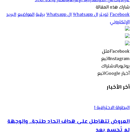
غاريدو
كأس الكونفدرالية الإفريقية
مطار وجدة أنجاد
شارك هذه المقالة
Facebook
تويتر
ال Whatsapp
ال Whatsapp
برقية
المواضيع
البريد
الإلكتروني
Facebook
مثل
Instagram
اتبع
يوتيوب
الاشتراك
أخبار Google
اتبع
أخر الأخبار
البطولة الاحترافية 1
العروض تتهاطل على هداف اتحاد طنجة.. والوجهة
لم تُحسم بعد