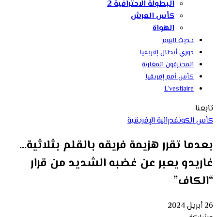
البطولة الاحترافية 2
كأس العرش
الهواة
حديث اليوم
دوري أبطال إفريقيا
المحترفون المغاربة
كأس أمم إفريقيا
L’vestiaire
تابعنا
كأس الكونفدرالية الإفريقية
بعدما تقرر هزيمة فريقه بالقلم بثلاثية…
غاريدو يعبر عن غضبه الشديد من قرار
“الكاف”
26 أبريل 2024