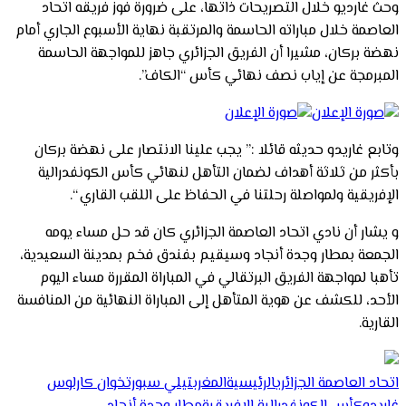
وحث غارديو خلال التصريحات ذاتها، على ضرورة فوز فريقه اتحاد
العاصمة خلال مباراته الحاسمة والمرتقبة نهاية الأسبوع الجاري أمام
نهضة بركان، مشيرا أن الفريق الجزائري جاهز للمواجهة الحاسمة
المبرمجة عن إياب نصف نهائي كأس “الكاف”.
وتابع غاريدو حديثه قائلا :” يجب علينا الانتصار على نهضة بركان
بأكثر من ثلاثة أهداف لضمان التأهل لنهائي كأس الكونفدرالية
الإفريقية ولمواصلة رحلتنا في الحفاظ على اللقب القاري “.
و يشار أن نادي اتحاد العاصمة الجزائري كان قد حل مساء يومه
الجمعة بمطار وجدة أنجاد وسيقيم بفندق فخم بمدينة السعيدية،
تأهبا لمواجهة الفريق البرتقالي في المباراة المقررة مساء اليوم
الأحد، للكشف عن هوية المتأهل إلى المباراة النهائية من المنافسة
القارية.
اتحاد العاصمة الجزائري
الرئيسية
المغرب
تيلي سبورت
خوان كارلوس