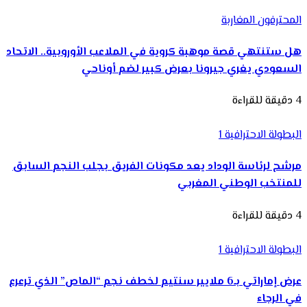
المحترفون المغاربة
هل ستنتهي قصة موهبة كروية في الملاعب الأوروبية.. الاتحاد
السعودي يغري جيرونا بعرض كبير لضم أوناحي
4 دقيقة للقراءة
البطولة الاحترافية 1
مرشح لرئاسة الوداد يعد مكونات الفريق بجلب النجم السابق
للمنتخب الوطني المغربي
4 دقيقة للقراءة
البطولة الاحترافية 1
عرض إماراتي بـ6 ملايير سنتيم لخطف نجم “الماص” الذي ترعرع
في الرجاء