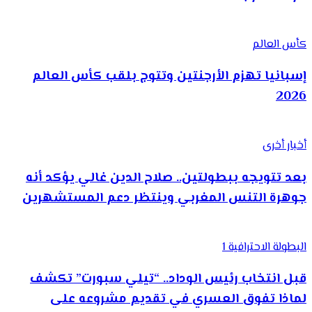
كأس العالم
إسبانيا تهزم الأرجنتين وتتوج بلقب كأس العالم
2026
أخبار أخرى
بعد تتويجه ببطولتين.. صلاح الدين غالي يؤكد أنه
جوهرة التنس المغربي وينتظر دعم المستشهرين
البطولة الاحترافية 1
قبل انتخاب رئيس الوداد.. “تيلي سبورت” تكشف
لماذا تفوق العسري في تقديم مشروعه على