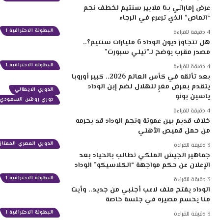
عرض إماراتي بـ6 ملايير سنتيم لخطف نجم
“الماص” الذي ترعرع في الرجاء
البطولة الاحترافية 1
4 دقيقة للقراءة
هل تتجاوز ديون الوداد 6 مليارات سنتيم؟..
مصدر مقرب يوضح لـ”تيلي سبورت”
البطولة الاحترافية 1
4 دقيقة للقراءة
بعد تألقه في كأس العالم 2026.. كبير أوروبا
يتقدم بعرض مغرٍ للهلال لضم إبن الوداد
الدوري الايطالي
ياسين بونو
دوري روشن السعودي
4 دقيقة للقراءة
خلاف قديم بين عموتة ونجم الوداد قد يحرمه
من حمل قميص الأهلي
الدوري المصري الممتاز
3 دقيقة للقراءة
جماهير الجيش الملكي تطالب بالحياد بعد
الإعلان عن حكم مواجهة “الكلاسيكو” الوداد
البطولة الاحترافية 1
3 دقيقة للقراءة
الوداد يفتح ملف لاعب أجنبي من جديد.. وأيت
منا يحسم مصيره في جلسة خاصة
البطولة الاحترافية 1
3 دقيقة للقراءة