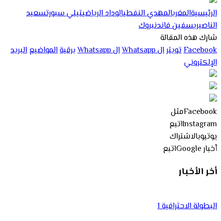
الرئيسية
المغرب
المهدي النفطي
الوداد الرياضي
تيلي سبورت
سعيد
الناصيري
سفين فاندنبروك
شارك هذه المقالة
Facebook
تويتر
ال Whatsapp
ال Whatsapp
برقية
المواضيع
البريد
الإلكتروني
Facebook
مثل
Instagram
اتبع
يوتيوب
الاشتراك
أخبار Google
اتبع
أخر الأخبار
البطولة الاحترافية 1