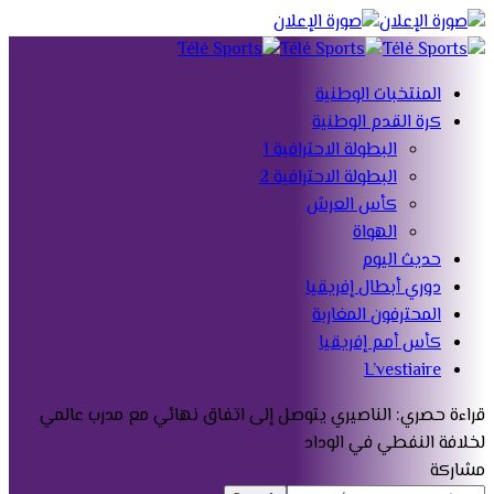
المنتخبات الوطنية
كرة القدم الوطنية
البطولة الاحترافية 1
البطولة الاحترافية 2
كأس العرش
الهواة
حديث اليوم
دوري أبطال إفريقيا
المحترفون المغاربة
كأس أمم إفريقيا
L’vestiaire
قراءة
حصري: الناصيري يتوصل إلى اتفاق نهائي مع مدرب عالمي
لخلافة النفطي في الوداد
مشاركة