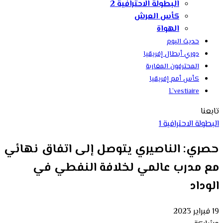
البطولة الاحترافية 2
كأس العرش
الهواة
حديث اليوم
دوري أبطال إفريقيا
المحترفون المغاربة
كأس أمم إفريقيا
L’vestiaire
تابعنا
البطولة الاحترافية 1
حصري: الناصيري يتوصل إلى اتفاق نهائي
مع مدرب عالمي لخلافة النفطي في
الوداد
19 فبراير 2023