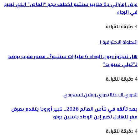
عرض إماراتي بـ6 ملايير سنتيم لخطف نجم “الماص” الذي ترعرع
في الرجاء
4 دقيقة للقراءة
البطولة الاحترافية 1
هل تتجاوز ديون الوداد 6 مليارات سنتيم؟.. مصدر مقرب يوضح
لـ”تيلي سبورت”
4 دقيقة للقراءة
الدوري الايطالي
دوري روشن السعودي
بعد تألقه في كأس العالم 2026.. كبير أوروبا يتقدم بعرض
مغرٍ للهلال لضم إبن الوداد ياسين بونو
4 دقيقة للقراءة