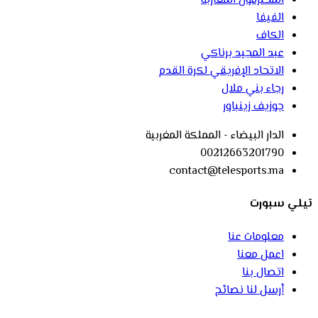
المحترفون المغاربة
الفيفا
الكاف
عبد المجيد برناكي
الاتحاد الإفريقي لكرة القدم
رجاء بني ملال
جوزيف زينباور
الدار البيضاء - المملكة المغربية
00212663201790
contact@telesports.ma
تيلي سبورت
معلومات عنا
اعمل معنا
اتصال بنا
أرسل لنا نصائح