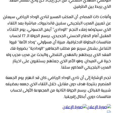
التونسي المهدي النفطي، من أجل إيجاد حل ودي لفسخ العقد
الذي يربط بين الطرفين.
وأفادت ذات المصادر، أن المكتب المسير لنادي الوداد الرياضي سيعلن
عن تعيين المدرب البلجيكي سفين فاندنبروك، مباشرة بعد اللقاء
الذي سيخوضه زملاء النجم “الودادي” أيمن الحسوني، يوم الثلاثاء
المقبل أمام الدفاع الحسني الجديدي، برسم الجولة الـ 17 لحساب
منافسات البطولة الاحترافية، مبرزة أن مسؤولي “وداد الأمة” قرروا
التفاعل بشكل سريع مع مطلب الجماهير “الودادية” بضرورة فك
العقد الذي يربطهم بالمهدي النفطي والبحث عن مدرب مجرب وله
خبرة في الميدان، وهو الأمر الذي جعلهم يستقرون على اخيتار
المدرب البلجيكي المذكور سلفا.
تجدر الإشارة إلى أن نادي الوداد الرياضي كان قد انهزم يوم الجمعة
المنصرم بنتيجة هدف دون مقابل، خلال اللقاء الذي جمعه بمضيفه
شبيبة القبائل، برسم الجولة الثانية من المجموعة الأولى لحساب
منافسات دوري أبطال إفريقيا.