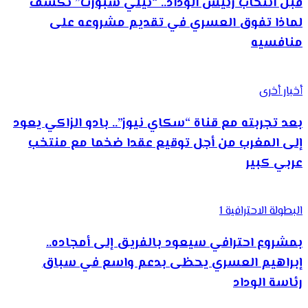
قبل انتخاب رئيس الوداد.. “تيلي سبورت” تكشف
لماذا تفوق العسري في تقديم مشروعه على
منافسيه
أخبار أخرى
بعد تجربته مع قناة “سكاي نيوز”.. بادو الزاكي يعود
إلى المغرب من أجل توقيع عقدا ضخما مع منتخب
عربي كبير
البطولة الاحترافية 1
بمشروع احترافي سيعود بالفريق إلى أمجاده..
إبراهيم العسري يحظى بدعم واسع في سباق
رئاسة الوداد