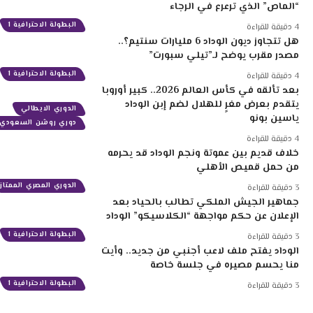
“الماص” الذي ترعرع في الرجاء
البطولة الاحترافية 1
4 دقيقة للقراءة
هل تتجاوز ديون الوداد 6 مليارات سنتيم؟..
مصدر مقرب يوضح لـ”تيلي سبورت”
البطولة الاحترافية 1
4 دقيقة للقراءة
بعد تألقه في كأس العالم 2026.. كبير أوروبا
يتقدم بعرض مغرٍ للهلال لضم إبن الوداد
الدوري الايطالي
ياسين بونو
دوري روشن السعودي
4 دقيقة للقراءة
خلاف قديم بين عموتة ونجم الوداد قد يحرمه
من حمل قميص الأهلي
الدوري المصري الممتاز
3 دقيقة للقراءة
جماهير الجيش الملكي تطالب بالحياد بعد
الإعلان عن حكم مواجهة “الكلاسيكو” الوداد
البطولة الاحترافية 1
3 دقيقة للقراءة
الوداد يفتح ملف لاعب أجنبي من جديد.. وأيت
منا يحسم مصيره في جلسة خاصة
البطولة الاحترافية 1
3 دقيقة للقراءة