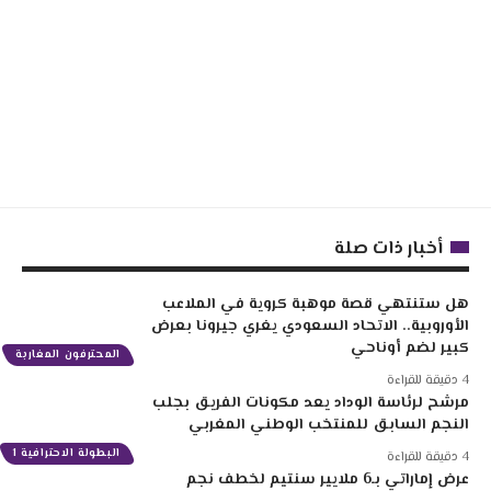
أخبار ذات صلة
هل ستنتهي قصة موهبة كروية في الملاعب
الأوروبية.. الاتحاد السعودي يغري جيرونا بعرض
كبير لضم أوناحي
المحترفون المغاربة
4 دقيقة للقراءة
مرشح لرئاسة الوداد يعد مكونات الفريق بجلب
النجم السابق للمنتخب الوطني المغربي
البطولة الاحترافية 1
4 دقيقة للقراءة
عرض إماراتي بـ6 ملايير سنتيم لخطف نجم