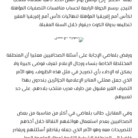
بعثة “الخضر” إلى تونس يوم أمس الأحد تأهبا لملاقاة منتخب
النيجر، برسم الجولة الرابعة لحساب منافسات التصفيات المؤهلة
لكأس أمم إفريقيا المؤهلة لنهائيات كأس أمم إفريقيا المقرر
تنظيمه بدولة الكوت ديفوار خلال السنة المقبلة.
ورفض بلماضي الإجابة على أسئلة الصحافيين معتبرا أن المنطقة
المختلطة الخاصة بنساء ورجال الإعلام تعرف فوضى كبيرة ولا
يمكن له الإدلاء بأي تصريح في مثل هذه الظروف، وهو الأمر
الذي جعل ممثلي المنابر الإعلامية الجزائرين ينددون بهذا
التصرف الغير مقبول من طرف مدرب منتخب بلادهم، على حد
تعبيرهم.
وفي المقابل، طالب بلماضي في أكثر من مناسبة من بعض
الصحافيين بعدم استعمال هواتفهم النقالة خلال أخذهم
للتصريحات معه وهو الأمر الذي جعله يقاطع أسئلتهم ويغادر