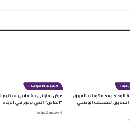
افية 1
البطولة الاحترافية 1
 الوداد يعد مكونات الفريق
عرض إماراتي بـ6 ملايير
 السابق للمنتخب الوطني
“الماص” الذي ترعرع في الرجاء
4 دقيقة للقراءة