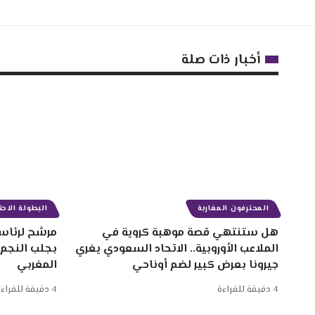
أخبار ذات صلة
المحترفون المغاربة
البطولة الاحتر
هل ستنتهي قصة موهبة كروية في
مرشح لرئاسة
الملاعب الأوروبية.. الاتحاد السعودي يغري
بجلب النجم
جيرونا بعرض كبير لضم أوناحي
المغربي
4 دقيقة للقراءة
4 دقيقة للقراءة