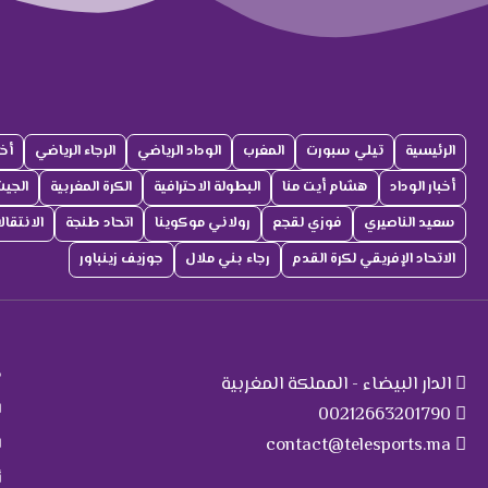
الرئيسية
تيلي سبورت
المغرب
الوداد الرياضي
الرجاء الرياضي
أخب
أخبار الوداد
هشام أيت منا
البطولة الاحترافية
الكرة المغربية
الجي
سعيد الناصيري
فوزي لقجع
رولاني موكوينا
اتحاد طنجة
الانتقا
الاتحاد الإفريقي لكرة القدم
رجاء بني ملال
جوزيف زينباور
ت
م
الدار البيضاء - المملكة المغربية
ا
00212663201790
contact@telesports.ma
ا
أ