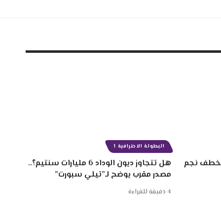
البطولة الاحترافية 1
 سنتيم لخطف نجم
هل تتجاوز ديون الوداد 6 مليارات سنتيم؟..
مصدر مقرب يوضح لـ”تيلي سبورت”
4 دقيقة للقراءة