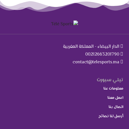
الدار البيضاء - المملكة المغربية
00212663201790
contact@telesports.ma
تيلي سبورت
معلومات عنا
اعمل معنا
اتصال بنا
أرسل لنا نصائح