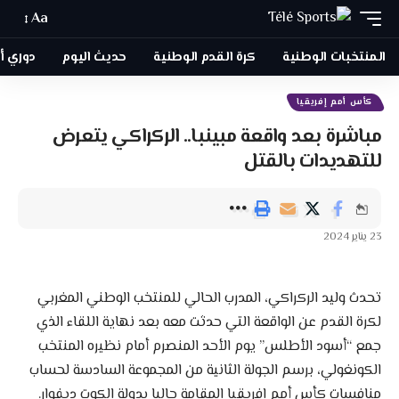
Aa
المنتخبات الوطنية
كرة القدم الوطنية
حديث اليوم
دوري أبطا
كأس أمم إفريقيا
مباشرة بعد واقعة مبينبا.. الركراكي يتعرض
للتهديدات بالقتل
23 يناير 2024
تحدث وليد الركراكي، المدرب الحالي للمنتخب الوطني المغربي
لكرة القدم عن الواقعة التي حدثت معه بعد نهاية اللقاء الذي
جمع “أسود الأطلس” يوم الأحد المنصرم أمام نظيره المنتخب
الكونغولي، برسم الجولة الثانية من المجموعة السادسة لحساب
منافسات كأس أمم إفريقيا المقامة حاليا بدولة الكوت ديفوار.