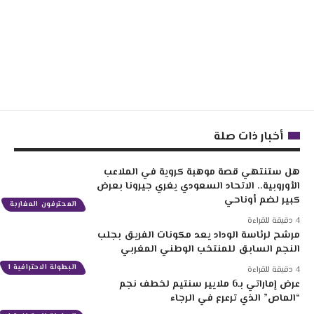
أخبار ذات صلة
هل ستنتهي قصة موهبة كروية في الملاعب
الأوروبية.. الاتحاد السعودي يغري جيرونا بعرض
كبير لضم أوناحي
المحترفون المغاربة
4 دقيقة للقراءة
مرشح لرئاسة الوداد يعد مكونات الفريق بجلب
النجم السابق للمنتخب الوطني المغربي
البطولة الاحترافية 1
4 دقيقة للقراءة
عرض إماراتي بـ6 ملايير سنتيم لخطف نجم
“الماص” الذي ترعرع في الرجاء