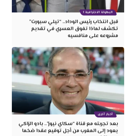
البطولة الاحترافية 1
قبل انتخاب رئيس الوداد.. “تيلي سبورت”
تكشف لماذا تفوق العسري في تقديم
مشروعه على منافسيه
أخبار أخرى
بعد تجربته مع قناة “سكاي نيوز”.. بادو الزاكي
يعود إلى المغرب من أجل توقيع عقدا ضخما