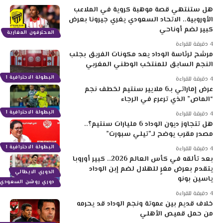
هل ستنتهي قصة موهبة كروية في الملاعب
الأوروبية.. الاتحاد السعودي يغري جيرونا بعرض
كبير لضم أوناحي
المحترفون المغاربة
4 دقيقة للقراءة
مرشح لرئاسة الوداد يعد مكونات الفريق بجلب
النجم السابق للمنتخب الوطني المغربي
البطولة الاحترافية 1
4 دقيقة للقراءة
عرض إماراتي بـ6 ملايير سنتيم لخطف نجم
“الماص” الذي ترعرع في الرجاء
البطولة الاحترافية 1
4 دقيقة للقراءة
هل تتجاوز ديون الوداد 6 مليارات سنتيم؟..
مصدر مقرب يوضح لـ”تيلي سبورت”
البطولة الاحترافية 1
4 دقيقة للقراءة
بعد تألقه في كأس العالم 2026.. كبير أوروبا
يتقدم بعرض مغرٍ للهلال لضم إبن الوداد
الدوري الايطالي
ياسين بونو
دوري روشن السعودي
4 دقيقة للقراءة
خلاف قديم بين عموتة ونجم الوداد قد يحرمه
من حمل قميص الأهلي