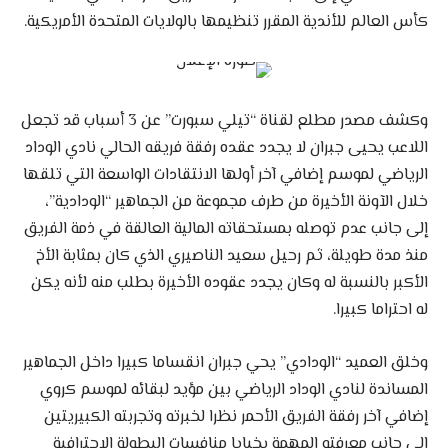
كأس العالم للأندية المقرر تنظيمها بالولايات المتحدة الأمريكية.
وكشف مصدر مطلع لقناة “تيلي سبورت” عن 3 أسباب قد تجعل
اللاعب يحيى جبران لا يجدد عقده رفقة فريقه الحالي نادي الوداد
الرياضي لموسم إضافي آخر أولها الانتقادات الواسعة التي تلقها
خلال الآونة الأخيرة من طرف مجموعة من الجماهير “الودادية”،
إلى جانب عدم توصله بمستحقاته المالية العالقة في ذمة الفريق
منذ مدة طويلة، ثم رحيل سعيد الناصيري الذي كان بمثابة الأخ
الأكبر بالنسبة له وكان يجدد عقوده الأخيرة بطلب منه لأنه يكن
له احتراما كبيرا.
وخلق العميد “الودادي” يحي جبران انقساما كبيرا داخل الجماهير
المساندة لنادي الوداد الرياضي بين مؤيد لبقائه لموسم كروي
إضافي آخر رفقة الفريق الأحمر نظرا لخبرته وتجربته الكبيريتين
إلى جانب معرفته المهمة بخبايا منافسات البطولة الاحترافية