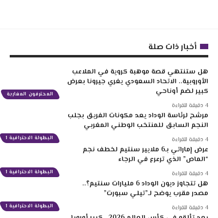
أخبار ذات صلة
هل ستنتهي قصة موهبة كروية في الملاعب
الأوروبية.. الاتحاد السعودي يغري جيرونا بعرض
كبير لضم أوناحي
المحترفون المغاربة
4 دقيقة للقراءة
مرشح لرئاسة الوداد يعد مكونات الفريق بجلب
النجم السابق للمنتخب الوطني المغربي
البطولة الاحترافية 1
4 دقيقة للقراءة
عرض إماراتي بـ6 ملايير سنتيم لخطف نجم
“الماص” الذي ترعرع في الرجاء
البطولة الاحترافية 1
4 دقيقة للقراءة
هل تتجاوز ديون الوداد 6 مليارات سنتيم؟..
مصدر مقرب يوضح لـ”تيلي سبورت”
البطولة الاحترافية 1
4 دقيقة للقراءة
بعد تألقه في كأس العالم 2026.. كبير أوروبا