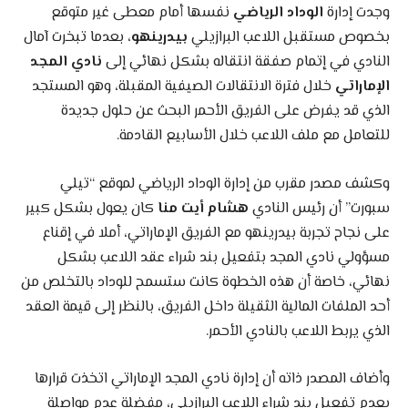
وجدت إدارة
الوداد الرياضي
نفسها أمام معطى غير متوقع
بخصوص مستقبل اللاعب البرازيلي
بيدرينهو
، بعدما تبخرت آمال
النادي في إتمام صفقة انتقاله بشكل نهائي إلى
نادي المجد
الإماراتي
خلال فترة الانتقالات الصيفية المقبلة، وهو المستجد
الذي قد يفرض على الفريق الأحمر البحث عن حلول جديدة
للتعامل مع ملف اللاعب خلال الأسابيع القادمة.
وكشف مصدر مقرب من إدارة الوداد الرياضي لموقع “تيلي
سبورت” أن رئيس النادي
هشام أيت منا
كان يعول بشكل كبير
على نجاح تجربة بيدرينهو مع الفريق الإماراتي، أملا في إقناع
مسؤولي نادي المجد بتفعيل بند شراء عقد اللاعب بشكل
نهائي، خاصة أن هذه الخطوة كانت ستسمح للوداد بالتخلص من
أحد الملفات المالية الثقيلة داخل الفريق، بالنظر إلى قيمة العقد
الذي يربط اللاعب بالنادي الأحمر.
وأضاف المصدر ذاته أن إدارة نادي المجد الإماراتي اتخذت قرارها
بعدم تفعيل بند شراء اللاعب البرازيلي، مفضلة عدم مواصلة