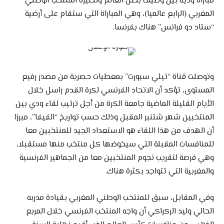
مباراة ودية بين وصيف بطل العالم ونظيره المنتخب الوطني
المغربي (الرابع عالميا)، وهي المباراة التي ستقام على أرضية
“ستاد دو فرانس” هناك بفرنسا.
وتوصلت قناة “تيلي سبورت” بمعطيات حصرية من مصدر رفيع
المستوى، تؤكد أن الاتحاد الفرنسي لكرة القدم راسل خلال
الأيام القليلة الماضية جامعة الكرة من أجل ترتيب لقاء ودي بين
المنتخبين شهر شتنبر المقبل وذلك حسب تواريخ “الفيفا”، مبرزا
أن الهدف من هذا اللقاء هو الاستعداد الجيد للمنتخبين معا
للمنافسات المقبلة التي سيخوضها كل منتخب منها مستقبلا،
وهي فرصة لتقريب نجوم المنتخبين معا من الجماهير الفرنسية
والمغربية التي تتواجد بكثرة هناك.
وفي المقابل، سبق للمنتخب الوطني المغربي بقيادة مدربه
الحالي وليد الركراكي أن واجه المنتخب الفرنسي خلال المربع