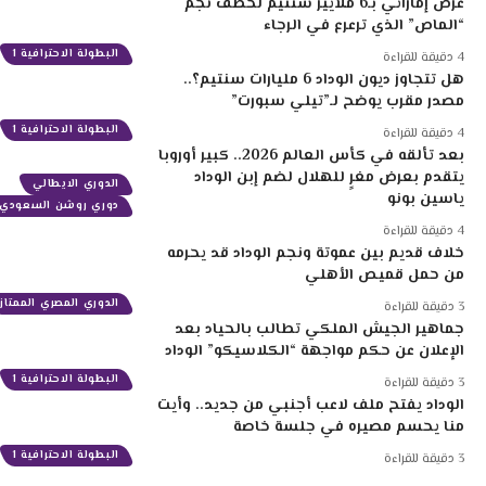
عرض إماراتي بـ6 ملايير سنتيم لخطف نجم
“الماص” الذي ترعرع في الرجاء
البطولة الاحترافية 1
4 دقيقة للقراءة
هل تتجاوز ديون الوداد 6 مليارات سنتيم؟..
مصدر مقرب يوضح لـ”تيلي سبورت”
البطولة الاحترافية 1
4 دقيقة للقراءة
بعد تألقه في كأس العالم 2026.. كبير أوروبا
يتقدم بعرض مغرٍ للهلال لضم إبن الوداد
الدوري الايطالي
ياسين بونو
دوري روشن السعودي
4 دقيقة للقراءة
خلاف قديم بين عموتة ونجم الوداد قد يحرمه
من حمل قميص الأهلي
الدوري المصري الممتاز
3 دقيقة للقراءة
جماهير الجيش الملكي تطالب بالحياد بعد
الإعلان عن حكم مواجهة “الكلاسيكو” الوداد
البطولة الاحترافية 1
3 دقيقة للقراءة
الوداد يفتح ملف لاعب أجنبي من جديد.. وأيت
منا يحسم مصيره في جلسة خاصة
البطولة الاحترافية 1
3 دقيقة للقراءة