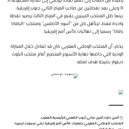
رصيده من النقاط إلى تسع نقاط ليرتقي إلى صدارة المجموعة الـ
11 وعلى بعد نقطتين عن صاحب المركز الثاني جنوب إفريقيا،
بينما ظل المنتخب الليبيري يقبع في المركز الثالث برصيد نقطة
واحدة فقط، ليتأهل كل من “أسود الأطلس” ومنتخب “البافانا
بافانا” رسميا إلى نهائيات كأس أمم إفريقيا.
يذكر، أن المنتخب الوطني المغربي كان قد تعادل خلال المباراة
الودية التي خاضها نهاية الأسبوع المنصرم أمام منتخب الكوت
ديفوار بنتيجة هدف لمثله.
أمين حارث
أمين عدلي
أيوب الكعبي
الرئيسية
المغرب
المنتخب الوطني المغربي
تصفيات كأس أمم إفريقيا
تيلي سبورت
ليبيريا