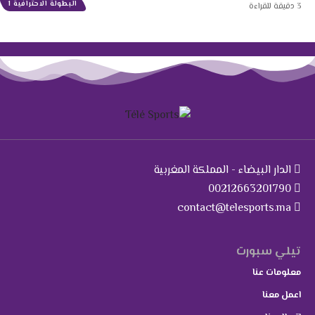
البطولة الاحترافية 1
3 دقيقة للقراءة
الدار البيضاء - المملكة المغربية
00212663201790
contact@telesports.ma
تيلي سبورت
معلومات عنا
اعمل معنا