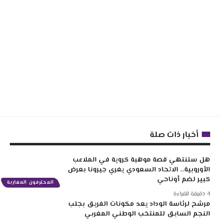
أخبار ذات صلة
هل ستنتهي قصة موهبة كروية في الملاعب
الأوروبية.. الاتحاد السعودي يغري جيرونا بعرض
كبير لضم أوناحي
المحترفون المغاربة
4 دقيقة للقراءة
مرشح لرئاسة الوداد يعد مكونات الفريق بجلب
النجم السابق للمنتخب الوطني المغربي