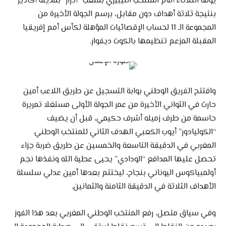
يومه الثلاثاء أمام المنتخب الليبيري بملعب “أدرار” بمدينة أكادير
بنتيجة ثلاثة أهداف دون مقابل، برسم الجولة الأخيرة من
المجموعة الـ 11 لحساب الإقصائيات المؤهلة لكأس أمم إفريقيا
المقبلة المزعم تنظيمها بالكوت ديفوار.
وافتتح الفريق الوطني بوابة التسجيل عن طريق اللاعب أمين
حارث في الثواني الأخيرة من عمر الجولة الأولى مستغلا تمريرة
حاسمة من طرف زميله أشرف حكيمي، قبل أن يضيف
“الكوليادور” أيوب الكعبي الهدف الثاني للمنتخب الوطني
المغربي في الدقيقة التاسعة والخمسين عن طريق ضربة جزاء
تحصل عليها المدافع “الودادي” يحيى عطية الله ونفذها نجم
أولمبياكوس اليوناني بنجاح، ليختتم بعدها أمين عدلي سلسلة
الأهداف الثلاثة في الدقيقة الثامنة والثمانين.
وفي سياق متصل، رفع المنتخب الوطني المغربي بعد هذا الفوز