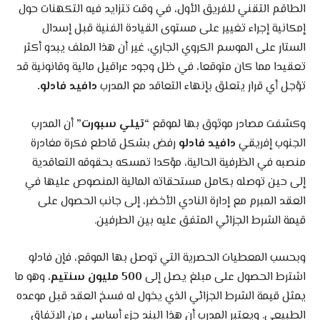
الطاقم التقني للفريق الأول، في وقت تتزايد فيه التكهنات حول
إمكانية إجراء تغيير على مستوى القيادة الفنية قبل إسدال
الستار على الموسم الكروي الجاري، غير أن هذا الملف يبدو أكثر
تعقيدا مما كان متوقعا، في ظل وجود عراقيل مالية وقانونية قد
تؤجل أي قرار يتعلق بإنهاء التعاقد مع المدرب
دافيد فادلو.
وكشفت مصادر موثوق بها لموقع
“تيلي سبورت”
أن المدرب
الجنوب إفريقي
دافيد فادلو
رفض بشكل قاطع فكرة مغادرة
منصبه في الظرفية الحالية، مؤكدا تمسكه بحقوقه التعاقدية
إلى حين توصله بكامل مستحقاته المالية المنصوص عليها في
العقد المبرم مع إدارة النادي الأخضر، إلى جانب الحصول على
قيمة الشرط الجزائي المتفق عليه بين الطرفين.
وبحسب المعطيات الحصرية التي توصل بها الموقع، فإن فادلو
اشترط الحصول على مبلغ يصل إلى
500 مليون سنتيم
، وهو ما
يمثل قيمة الشرط الجزائي الذي يخول له فسخ العقد قبل موعده
الطبيعي. ويعتبر المدرب أن هذا البند جزء أساسي من الاتفاق