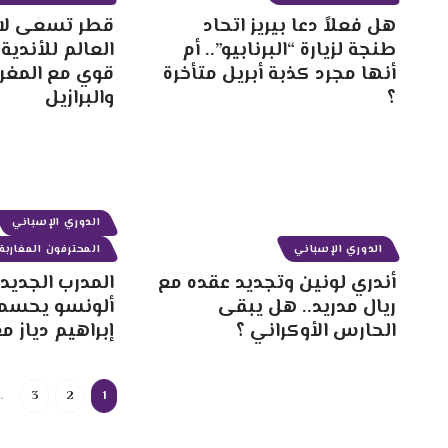
هل فعلاً دعا بيريز اتحاد
قطر تسعى ل
طنجة لزيارة “البرنابيو”.. أم
أنها مجرد كذبة أبريل متأخرة
قوي مع المغرب
؟
والبرازيل
الدوري الإسباني
الدوري الإسباني
المحترفون المغاربة
أندري لونين وتجديد عقده مع
المدرب الجديد
ريال مدريد.. هل يبقى
ألونسو يحسم
الحارس الأوكراني ؟
إبراهيم دياز م
…
3
2
1