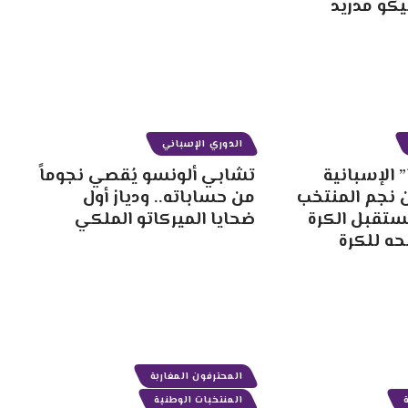
يكو مدريد
الدوري الإسباني
 الإسبانية
تشابي ألونسو يُقصي نجوماً
 نجم المنتخب
من حساباته.. ودياز أول
ستقبل الكرة
ضحايا الميركاتو الملكي
حه للكرة
المحترفون المغاربة
المنتخبات الوطنية