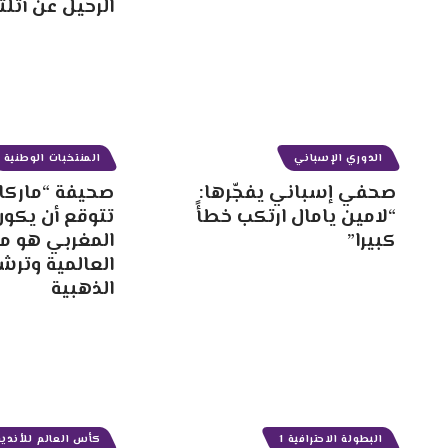
الرحيل عن أتلت
الدوري الإسباني
المنتخبات الوطنية
صحفي إسباني يفجّرها:
صحيفة “ماركا”
“لامين يامال ارتكب خطأً
تتوقع أن يكون
كبيرا”
المغربي هو م
العالمية وترش
الذهبية
البطولة الاحترافية 1
كأس العالم للأندية