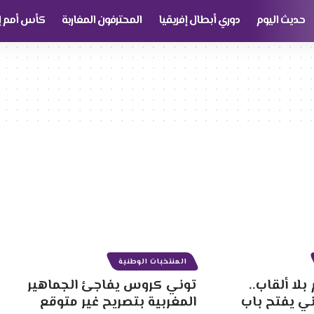
حديث اليوم
دوري أبطال إفريقيا
المحترفون المغاربة
كأس أمم إف
المنتخبات الوطنية
ا ألقاب..
توني كروس يفاجئ الجماهير
ي يفتح باب
المغربية بتصريح غير متوقع