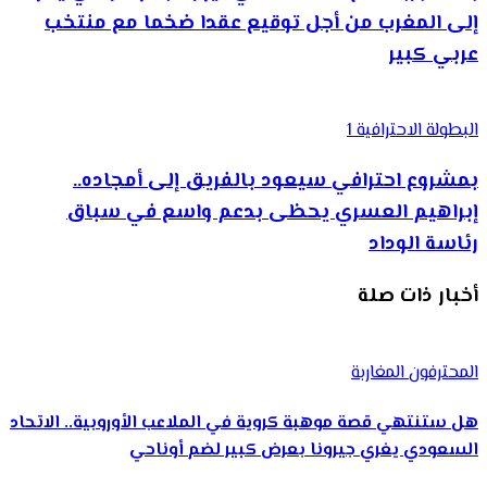
إلى المغرب من أجل توقيع عقدا ضخما مع منتخب
عربي كبير
البطولة الاحترافية 1
بمشروع احترافي سيعود بالفريق إلى أمجاده..
إبراهيم العسري يحظى بدعم واسع في سباق
رئاسة الوداد
أخبار ذات صلة
المحترفون المغاربة
هل ستنتهي قصة موهبة كروية في الملاعب الأوروبية.. الاتحاد
السعودي يغري جيرونا بعرض كبير لضم أوناحي