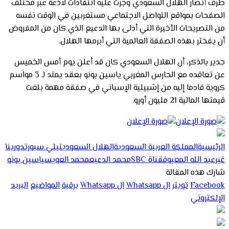
طرف أنصار الهلال السعودي وجرت عليه انتقادات لاذعة عبر مختلف
الصفحات بمواقع التواصل الاجتماعي مستغربين في الوقت نفسه
من التصريحات الأخيرة التي أدلى بها الدعيع الذي كان من المفروض
أن يفختر بهذه الصفقة العالمية التي أبرمها الهلال.
جدير بالذكر، أن الهلال السعودي كان قد أعلن يوم أمس الخميس
عن تعاقده مع الحارس المغربي ياسين بونو بعقد يمتد لـ 3 مواسم
كروية قادما إليه من إشبيلية الإسباني في صفقة مهمة بلغت
قيمتها المالية 21 مليون أورو.
الرئيسية
المملكة العربية السعودية
الهلال السعودي
تيلي سبورت
دورينا
غير
عبد الله المعيوف
قناة SBC
محمد الدعيع
محمد العويس
ياسين بونو
شارك هذه المقالة
Facebook
تويتر
ال Whatsapp
ال Whatsapp
برقية
المواضيع
البريد
الإلكتروني