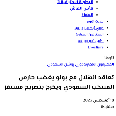
البطولة الاحترافية 2
كأس العرش
الهواة
حديث اليوم
دوري أبطال إفريقيا
المحترفون المغاربة
كأس أمم إفريقيا
L’vestiaire
تابعنا
المحترفون المغاربة
دوري روشن السعودي
تعاقد الهلال مع بونو يغضب حارس
المنتخب السعودي ويخرج بتصريح مستفز
18 أغسطس 2023
مشاركة