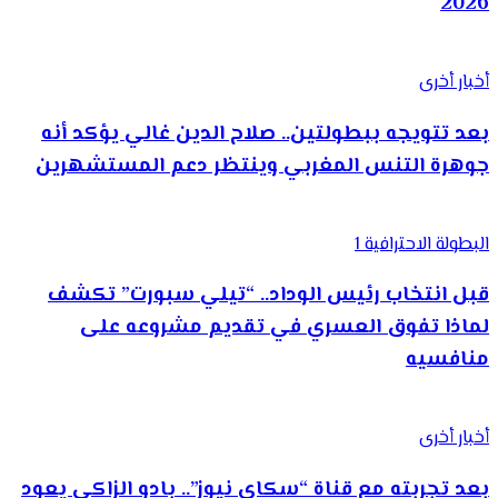
2026
أخبار أخرى
بعد تتويجه ببطولتين.. صلاح الدين غالي يؤكد أنه
جوهرة التنس المغربي وينتظر دعم المستشهرين
البطولة الاحترافية 1
قبل انتخاب رئيس الوداد.. “تيلي سبورت” تكشف
لماذا تفوق العسري في تقديم مشروعه على
منافسيه
أخبار أخرى
بعد تجربته مع قناة “سكاي نيوز”.. بادو الزاكي يعود