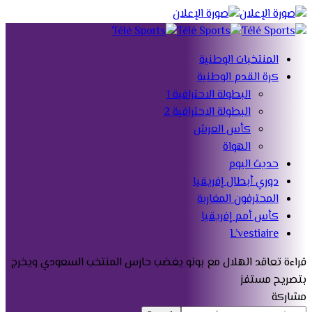
المنتخبات الوطنية
كرة القدم الوطنية
البطولة الاحترافية 1
البطولة الاحترافية 2
كأس العرش
الهواة
حديث اليوم
دوري أبطال إفريقيا
المحترفون المغاربة
كأس أمم إفريقيا
L’vestiaire
قراءة
تعاقد الهلال مع بونو يغضب حارس المنتخب السعودي ويخرج
بتصريح مستفز
مشاركة