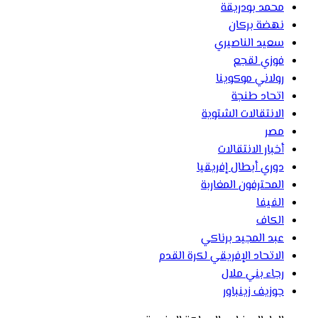
محمد بودريقة
نهضة بركان
سعيد الناصيري
فوزي لقجع
رولاني موكوينا
اتحاد طنجة
الانتقالات الشتوية
مصر
أخبار الانتقالات
دوري أبطال إفريقيا
المحترفون المغاربة
الفيفا
الكاف
عبد المجيد برناكي
الاتحاد الإفريقي لكرة القدم
رجاء بني ملال
جوزيف زينباور