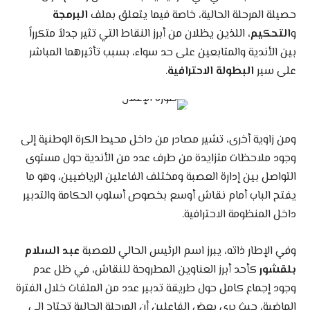
حصيلة المرحلة الحالية، خاصة فيما يتعلق بملف
البرمجة
و
التحكيم
، اللذين يظلان من أبرز النقاط التي تثير جدلاً متكرراً
بين الأندية والمتابعين على حد سواء، بسبب تأثيرهما المباشر
على سير
البطولة الاحترافية
.
ومن زاوية أخرى، تشير مصادر من داخل محيط الكرة الوطنية إلى
وجود ملاحظات متزايدة من طرف عدد من الأندية حول مستوى
التواصل بين إدارة العصبة ومختلف الفاعلين الرياضيين، وهو ما
يفتح الباب أمام نقاش أوسع بخصوص أسلوب الحكامة والتدبير
داخل المنظومة الاحترافية.
وفي الإطار ذاته، يبرز اسم الرئيس الحالي للعصبة
عبد السلام
بلقشور
كأحد أبرز العناوين المطروحة للنقاش، في ظل عدم
وجود إجماع كامل حول طريقة تدبير عدد من الملفات خلال الفترة
الماضية، حيث يرى بعض الفاعلين أن المرحلة الحالية تحتاج إلى