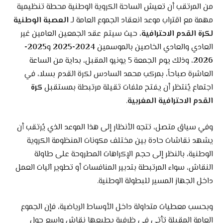
من المرتقب أن تعيش الساحة الكروية الوطنية محطة تنظيمية
مهمة مع اقتراب موعد انعقاد الجموع العامة لـ
العصبة الوطنية
لكرة القدم الاحترافية
، حيث سيتم عقد الجمعين العامين غير
العادي والعادي الخاصين بالموسمين
2024-2025
و
2025-
2026
، وذلك يوم الجمعة 5 يونيو المقبل، بداية من الساعة
العاشرة صباحاً، بمركب محمد السادس لكرة القدم بسلا، في
اجتماع يُنتظر أن يفتح ملفات ثقيلة مرتبطة بمستقبل
كرة
القدم الاحترافية المغربية
.
وفي سياق متصل، تتجه الأنظار إلى هذا الموعد الذي يُرتقب أن
يشهد نقاشات حادة بين مختلف مكونات المنظومة الكروية
الوطنية، بالنظر إلى حجم الإكراهات المطروحة على طاولة
النقاش، سواء المرتبطة بتدبير المنافسات أو تطوير آليات العمل
داخل الجهاز المسير للبطولة الوطنية.
وبحسب معطيات متداولة داخل الأوساط الرياضية، فإن الجموع
العامة المقبلة تأتي في ظرفية يطبعها نقاش واسع حول