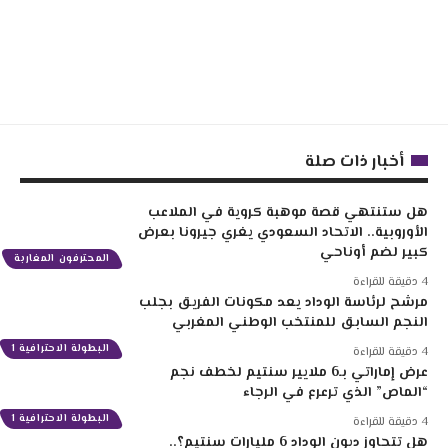
أخبار ذات صلة
هل ستنتهي قصة موهبة كروية في الملاعب
الأوروبية.. الاتحاد السعودي يغري جيرونا بعرض
كبير لضم أوناحي
المحترفون المغاربة
4 دقيقة للقراءة
مرشح لرئاسة الوداد يعد مكونات الفريق بجلب
النجم السابق للمنتخب الوطني المغربي
البطولة الاحترافية 1
4 دقيقة للقراءة
عرض إماراتي بـ6 ملايير سنتيم لخطف نجم
“الماص” الذي ترعرع في الرجاء
البطولة الاحترافية 1
4 دقيقة للقراءة
هل تتجاوز ديون الوداد 6 مليارات سنتيم؟..