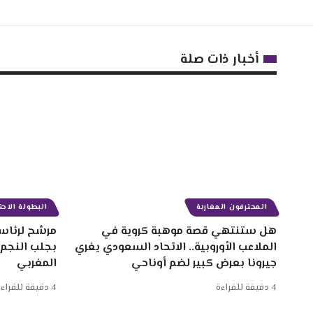
أخبار ذات صلة
المحترفون المغاربة
البطولة الاحتر
هل ستنتهي قصة موهبة كروية في
مرشح لرئاسة
الملاعب الأوروبية.. الاتحاد السعودي يغري
بجلب النجم
جيرونا بعرض كبير لضم أوناحي
المغربي
4 دقيقة للقراءة
4 دقيقة للقراءة