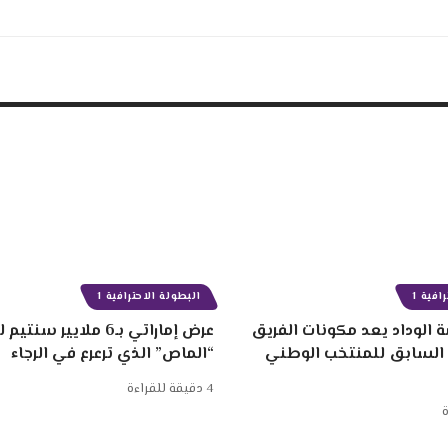
افية 1
البطولة الاحترافية 1
 الوداد يعد مكونات الفريق
عرض إماراتي بـ6 ملايير
 السابق للمنتخب الوطني
“الماص” الذي ترعرع في الرجاء
4 دقيقة للقراءة