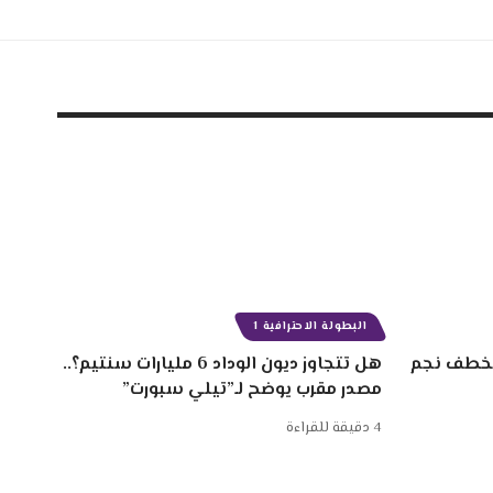
البطولة الاحترافية 1
 سنتيم لخطف نجم
هل تتجاوز ديون الوداد 6 مليارات سنتيم؟..
مصدر مقرب يوضح لـ”تيلي سبورت”
4 دقيقة للقراءة