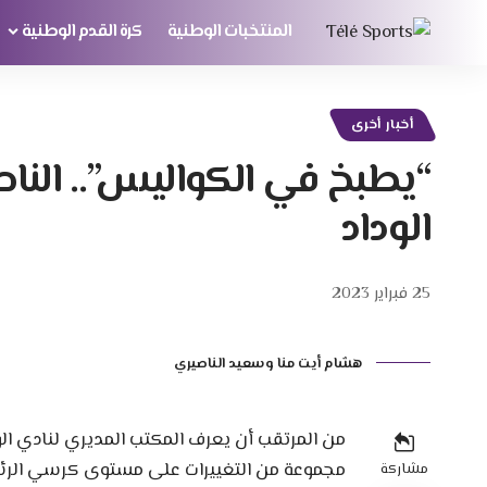
المنتخبات الوطنية
كرة القدم الوطنية
أخبار أخرى
“يطبخ في الكواليس”.. الناص
الوداد
25 فبراير 2023
هشام أيت منا وسعيد الناصيري
من المرتقب أن يعرف المكتب المديري لنادي الودا
مجموعة من التغييرات على مستوى كرسي الرئاس
مشاركة