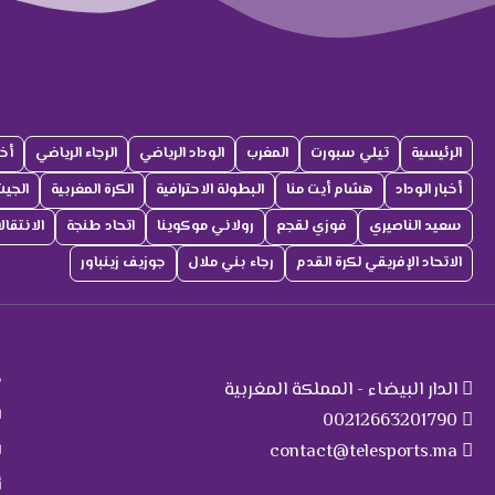
الرئيسية
تيلي سبورت
المغرب
الوداد الرياضي
الرجاء الرياضي
أخب
أخبار الوداد
هشام أيت منا
البطولة الاحترافية
الكرة المغربية
الجي
سعيد الناصيري
فوزي لقجع
رولاني موكوينا
اتحاد طنجة
الانتقا
الاتحاد الإفريقي لكرة القدم
رجاء بني ملال
جوزيف زينباور
ت
م
الدار البيضاء - المملكة المغربية
ا
00212663201790
contact@telesports.ma
ا
أ