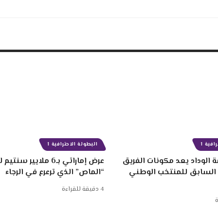
افية 1
البطولة الاحترافية 1
 الوداد يعد مكونات الفريق
عرض إماراتي بـ6 ملايير
 السابق للمنتخب الوطني
“الماص” الذي ترعرع في الرجاء
4 دقيقة للقراءة