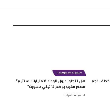
البطولة الاحترافية 1
 سنتيم لخطف نجم
هل تتجاوز ديون الوداد 6 مليارات سنتيم؟..
مصدر مقرب يوضح لـ”تيلي سبورت”
4 دقيقة للقراءة