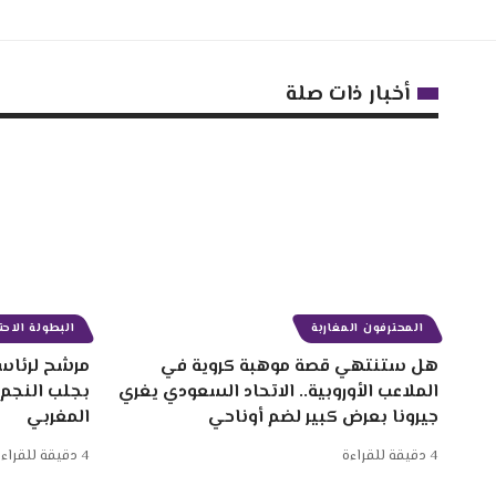
أخبار ذات صلة
المحترفون المغاربة
البطولة الاحتر
هل ستنتهي قصة موهبة كروية في
مرشح لرئاسة
الملاعب الأوروبية.. الاتحاد السعودي يغري
بجلب النجم
جيرونا بعرض كبير لضم أوناحي
المغربي
4 دقيقة للقراءة
4 دقيقة للقراءة