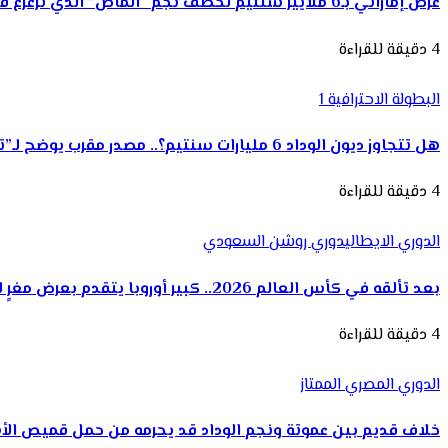
عرض إماراتي بـ6 ملايير سنتيم لخطف نجم “الماص” الذي ترعرع في الرجاء
4 دقيقة للقراءة
البطولة الاحترافية 1
هل تتجاوز ديون الوداد 6 مليارات سنتيم؟.. مصدر مقرب يوضح لـ”تيلي سبورت”
4 دقيقة للقراءة
الدوري الايطالي
دوري روشن السعودي
بعد تألقه في كأس العالم 2026.. كبير أوروبا يتقدم بعرض مغرٍ للهلال لضم إبن الوداد ياسين بونو
4 دقيقة للقراءة
الدوري المصري الممتاز
خلاف قديم بين عموتة ونجم الوداد قد يحرمه من حمل قميص ال