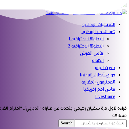
المنتخبات الوطنية
كرة القدم الوطنية
البطولة الاحترافية 1
البطولة الاحترافية 2
كأس العرش
الهواة
حديث اليوم
دوري أبطال إفريقيا
المحترفون المغاربة
كأس أمم إفريقيا
L’vestiaire
قراءة
لأول مرة سفيان رحيمي يتحدث عن مباراة “الديربي”.. “احترام الغري
مشاركة