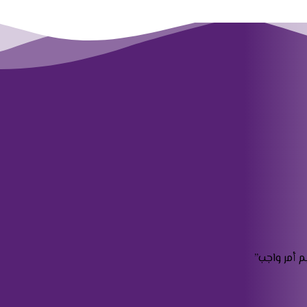
م أمر واجب”