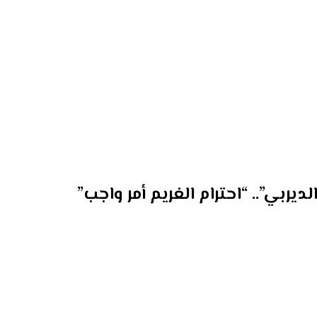
ربي”.. “احترام الغريم أمر واجب”