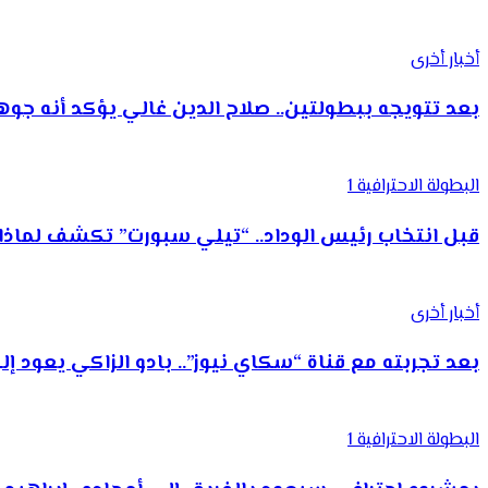
أخبار أخرى
بعد تتويجه ببطولتين.. صلاح الدين غالي يؤكد أنه ج
البطولة الاحترافية 1
قبل انتخاب رئيس الوداد.. “تيلي سبورت” تكشف لما
أخبار أخرى
بعد تجربته مع قناة “سكاي نيوز”.. بادو الزاكي يعود 
البطولة الاحترافية 1