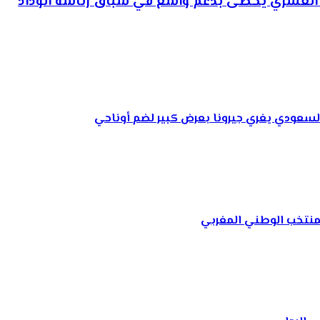
يم العسري يحظى بدعم واسع في سباق رئاسة الوداد
السعودي يغري جيرونا بعرض كبير لضم أوناحي
لمنتخب الوطني المغربي