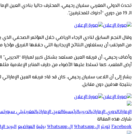
تحدث الدولي المغربي سفيان رحيمي، المحترف حاليا بنادي العين الإمار
الـ 19 من دوري “أدنوك للمحترفين”.
وقال النجم السابق لنادي الرجاء الرياضي خلال المؤتمر الصحفي الذي يسبق
من المرتقب أن يستغلون النتائج الإيجابية التي حققها الفريق مؤخرا 
وأضاف رحيمي، أن فريقه العين مستعد بشكل كبير لمباراة “الديربي” ال
أرض الملعب، كما تسلط عليها الأضواء من طرف المنابر الإعلامية مثلها
يشار إلى أن اللاعب سفيان رحيمي، كان قد قاد فريقه العين الإمارات
بنتيجة هدفين دون مقابل.
الإمارات
الدوري الإماراتي
الديربي
الرئيسية
العين الإماراتي
المغرب
تيلي سبورت
سف
شارك هذه المقالة
Facebook
تويتر
ال Whatsapp
ال Whatsapp
برقية
المواضيع
البريد ال