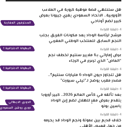
هل ستنتهي قصة موهبة كروية في الملاعب
الأوروبية.. الاتحاد السعودي يغري جيرونا بعرض
كبير لضم أوناحي
المحترفون المغاربة
4 دقيقة للقراءة
مرشح لرئاسة الوداد يعد مكونات الفريق بجلب
النجم السابق للمنتخب الوطني المغربي
البطولة الاحترافية 1
4 دقيقة للقراءة
عرض إماراتي بـ6 ملايير سنتيم لخطف نجم
“الماص” الذي ترعرع في الرجاء
البطولة الاحترافية 1
4 دقيقة للقراءة
هل تتجاوز ديون الوداد 6 مليارات سنتيم؟..
مصدر مقرب يوضح لـ”تيلي سبورت”
البطولة الاحترافية 1
4 دقيقة للقراءة
بعد تألقه في كأس العالم 2026.. كبير أوروبا
يتقدم بعرض مغرٍ للهلال لضم إبن الوداد
الدوري الايطالي
ياسين بونو
دوري روشن السعودي
4 دقيقة للقراءة
خلاف قديم بين عموتة ونجم الوداد قد يحرمه
من حمل قميص الأهلي