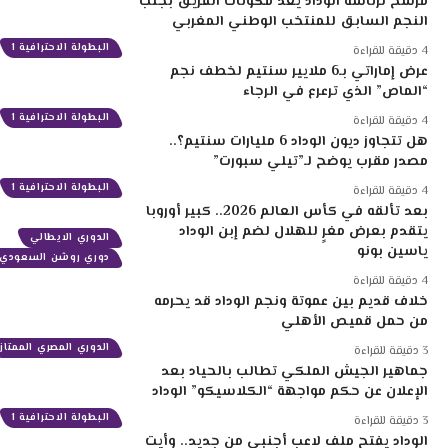
مرشح لرئاسة الوداد يعد مكونات الفريق بجلب
النجم السابق للمنتخب الوطني المغربي
البطولة الاحترافية 1
4 دقيقة للقراءة
عرض إماراتي بـ6 ملايير سنتيم لخطف نجم
“الماص” الذي ترعرع في الرجاء
البطولة الاحترافية 1
4 دقيقة للقراءة
هل تتجاوز ديون الوداد 6 مليارات سنتيم؟..
مصدر مقرب يوضح لـ”تيلي سبورت”
البطولة الاحترافية 1
4 دقيقة للقراءة
بعد تألقه في كأس العالم 2026.. كبير أوروبا
يتقدم بعرض مغرٍ للهلال لضم إبن الوداد
الدوري الايطالي
ياسين بونو
دوري روشن السعودي
4 دقيقة للقراءة
خلاف قديم بين عموتة ونجم الوداد قد يحرمه
من حمل قميص الأهلي
الدوري المصري الممتاز
3 دقيقة للقراءة
جماهير الجيش الملكي تطالب بالحياد بعد
الإعلان عن حكم مواجهة “الكلاسيكو” الوداد
البطولة الاحترافية 1
3 دقيقة للقراءة
الوداد يفتح ملف لاعب أجنبي من جديد.. وأيت