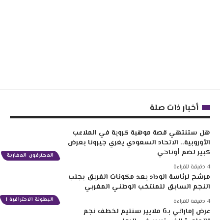
أخبار ذات صلة
هل ستنتهي قصة موهبة كروية في الملاعب
الأوروبية.. الاتحاد السعودي يغري جيرونا بعرض
كبير لضم أوناحي
المحترفون المغاربة
4 دقيقة للقراءة
مرشح لرئاسة الوداد يعد مكونات الفريق بجلب
النجم السابق للمنتخب الوطني المغربي
البطولة الاحترافية 1
4 دقيقة للقراءة
عرض إماراتي بـ6 ملايير سنتيم لخطف نجم