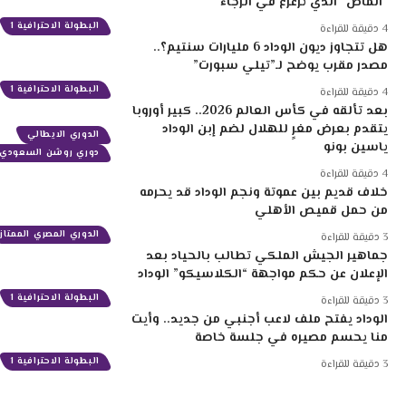
“الماص” الذي ترعرع في الرجاء
البطولة الاحترافية 1
4 دقيقة للقراءة
هل تتجاوز ديون الوداد 6 مليارات سنتيم؟..
مصدر مقرب يوضح لـ”تيلي سبورت”
البطولة الاحترافية 1
4 دقيقة للقراءة
بعد تألقه في كأس العالم 2026.. كبير أوروبا
يتقدم بعرض مغرٍ للهلال لضم إبن الوداد
الدوري الايطالي
ياسين بونو
دوري روشن السعودي
4 دقيقة للقراءة
خلاف قديم بين عموتة ونجم الوداد قد يحرمه
من حمل قميص الأهلي
الدوري المصري الممتاز
3 دقيقة للقراءة
جماهير الجيش الملكي تطالب بالحياد بعد
الإعلان عن حكم مواجهة “الكلاسيكو” الوداد
البطولة الاحترافية 1
3 دقيقة للقراءة
الوداد يفتح ملف لاعب أجنبي من جديد.. وأيت
منا يحسم مصيره في جلسة خاصة
البطولة الاحترافية 1
3 دقيقة للقراءة