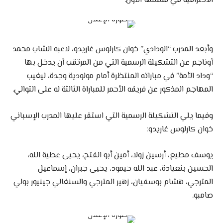
الاحترافية في قسمها الأول.
وأبعد المدرب “الودادي” خوان كارلوس غاريدو، لاعبه الشاب محمد
أوناجم عن التشكيلة الرسمية التي من المرتقب أن يدخل بها
“وداد الأمة” في مباراته المنتظرة أمام مولودية وجدة، ليغيب
المهاجم المذكور عن فريقه الأحمر للمباراة الثالثة له على التوالي.
وفيما يلي التشكيلة الرسمية التي استقر عليها المدرب الإسباني
خوان كارلوس غاريدو:
يوسف مطيع، أرسين زولا، أمين أبو الفتح، يحيى عطية الله،
الحسين بنعيادة، عبد الله حيمود، يحيى جبران، إسماعيل
المترجي، هشام بوسفيان، زهير المترجي والسنغالي جينيور بولي
صامبو.