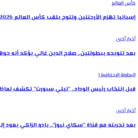
كأس العالم
إسبانيا تهزم الأرجنتين وتتوج بلقب كأس العالم 2026
أخبار أخرى
بعد تتويجه ببطولتين.. صلاح الدين غالي يؤكد أنه ج
البطولة الاحترافية 1
قبل انتخاب رئيس الوداد.. “تيلي سبورت” تكشف لما
أخبار أخرى
بعد تجربته مع قناة “سكاي نيوز”.. بادو الزاكي يعود 