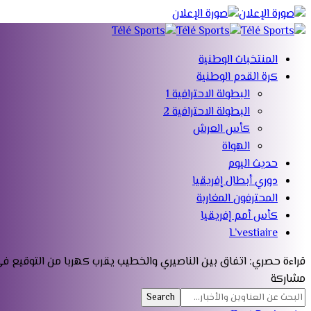
المنتخبات الوطنية
كرة القدم الوطنية
البطولة الاحترافية 1
البطولة الاحترافية 2
كأس العرش
الهواة
حديث اليوم
دوري أبطال إفريقيا
المحترفون المغاربة
كأس أمم إفريقيا
L’vestiaire
قراءة
حصري: اتفاق بين الناصيري والخطيب يقرب كهربا من التوقيع في
مشاركة