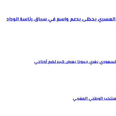
يم العسري يحظى بدعم واسع في سباق رئاسة الوداد
السعودي يغري جيرونا بعرض كبير لضم أوناحي
لمنتخب الوطني المغربي