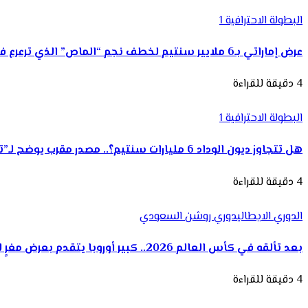
البطولة الاحترافية 1
عرض إماراتي بـ6 ملايير سنتيم لخطف نجم “الماص” الذي ترعرع في الرجاء
4 دقيقة للقراءة
البطولة الاحترافية 1
هل تتجاوز ديون الوداد 6 مليارات سنتيم؟.. مصدر مقرب يوضح لـ”تيلي سبورت”
4 دقيقة للقراءة
الدوري الايطالي
دوري روشن السعودي
بعد تألقه في كأس العالم 2026.. كبير أوروبا يتقدم بعرض مغرٍ للهلال لضم إبن الوداد ياسين بونو
4 دقيقة للقراءة