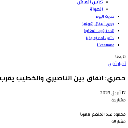
كأس العرش
الهواة
حديث اليوم
دوري أبطال إفريقيا
المحترفون المغاربة
كأس أمم إفريقيا
L’vestiaire
تابعنا
أخبار أخرى
حصري: اتفاق بين الناصيري والخطيب يقرب 
17 أبريل 2023
مشاركة
محمود عبد المنعم كهربا
مشاركة