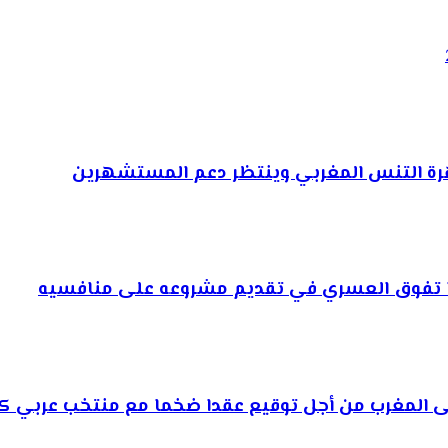
وهرة التنس المغربي وينتظر دعم المستشهرين
ذا تفوق العسري في تقديم مشروعه على منافسيه
إلى المغرب من أجل توقيع عقدا ضخما مع منتخب عربي كب