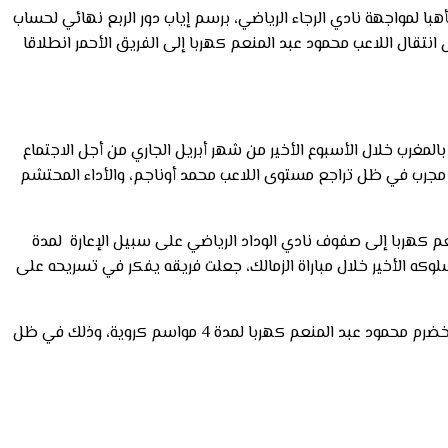
ا لمواجهة نادي الرجاء الرياضي، برسم إياب دور الربع نهائي لحساب
تقال اللاعب محمود عبد المنعم كهربا إلى الفريق الأحمر انطلاقا
رب خلال الأسبوع الأخير من شهر أبريل الجاري من أجل الاجتماع
اح مجرب في ظل تراجع مستوى اللاعب محمد أوناجم، والأداء المحتشم
 كهربا إلى صفوف نادي الوداد الرياضي على سبيل الإعارة لمدة
جم الأهلي الحالي بعد سلوكه الأخير خلال مباراة الزمالك، جعلت فريقه يفكر في تسريحه على
تجدر الإشارة إلى أن مجلس إدارة نادي الأهلي المصري برئاسة محمود الخطيب، كانت قد جددت يوم الـ 12 من شهر أبريل الجاري عقد لاعهبا المخضرم محمود عبد المنعم كهربا لمدة 4 مواسم كروية، وذلك في ظل