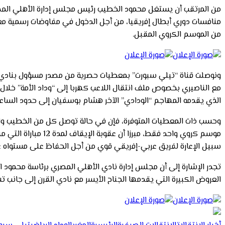
من المرتقب أن يستغل محمود الخطيب رئيس مجلس إدارة الأهلي المصري 
منافسات دوري أبطال إفريقيا، من أجل الدخول في مفاوضات رسمية مع س
من الموسم الكروي المقبل.
ونوصلت قناة “تيلي سبورت” بمعطيات حصرية من مصدر مسؤول بنادي ال
مع الناصيري بخصوص ملف انتقال اللاعب كهربا إلى “وداد الأمة” خلال 
الذي يقدمه المهاجم “الودادي” الآخر هشام بوسفيان إلى حدود الساعة
وحسب ذات المعطيات المتوفرة، فإن في حالة توصل كل من الخطيب وال
موسم كروي واحد فق
سبيل الإعارة لفريق عربي-إفريقي قوي من أجل الحفاظ على مستواه ع
العروض الكبيرة التي يقدمها الجناح الأيسر مع نادي القرن إلى جانب 