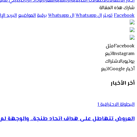
أخبار الانتقالات
الانتقالات الصيفية
الرئيسية
المغرب
الوداد الرياضي
تيلي سبور
شارك هذه المقالة
Facebook
تويتر
ال Whatsapp
ال Whatsapp
برقية
المواضيع
البريد ال
Facebook
مثل
Instagram
اتبع
يوتيوب
الاشتراك
أخبار Google
اتبع
أخر الأخبار
البطولة الاحترافية 1
العروض تتهاطل على هداف اتحاد طنجة.. والوجهة لم 