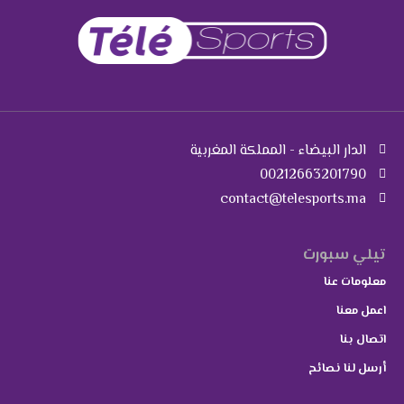
الدار البيضاء - المملكة المغربية
00212663201790
contact@telesports.ma
تيلي سبورت
معلومات عنا
اعمل معنا
اتصال بنا
أرسل لنا نصائح