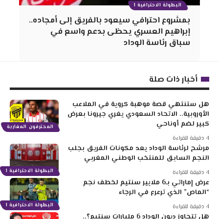
البطولة الاحترافية 1
بمشروع احترافي سيعود بالفريق إلى أمجاده..
إبراهيم العسري يحظى بدعم واسع في
سباق رئاسة الوداد
أخبار ذات صلة
هل ستنتهي قصة موهبة كروية في الملاعب
الأوروبية.. الاتحاد السعودي يغري جيرونا بعرض
كبير لضم أوناحي
المحترفون المغاربة
4 دقيقة للقراءة
مرشح لرئاسة الوداد يعد مكونات الفريق بجلب
النجم السابق للمنتخب الوطني المغربي
البطولة الاحترافية 1
4 دقيقة للقراءة
عرض إماراتي بـ6 ملايير سنتيم لخطف نجم
“الماص” الذي ترعرع في الرجاء
البطولة الاحترافية 1
4 دقيقة للقراءة
هل تتجاوز ديون الوداد 6 مليارات سنتيم؟..