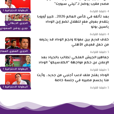
مصدر مقرب يوضح لـ”تيلي سبورت”
البطولة الاحترافية 1
4 دقيقة للقراءة
بعد تألقه في كأس العالم 2026.. كبير أوروبا
يتقدم بعرض مغرٍ للهلال لضم إبن الوداد
الدوري الايطالي
ياسين بونو
دوري روشن السعودي
4 دقيقة للقراءة
خلاف قديم بين عموتة ونجم الوداد قد يحرمه
من حمل قميص الأهلي
الدوري المصري الممتاز
3 دقيقة للقراءة
جماهير الجيش الملكي تطالب بالحياد بعد
الإعلان عن حكم مواجهة “الكلاسيكو” الوداد
البطولة الاحترافية 1
3 دقيقة للقراءة
الوداد يفتح ملف لاعب أجنبي من جديد.. وأيت
منا يحسم مصيره في جلسة خاصة
البطولة الاحترافية 1
3 دقيقة للقراءة