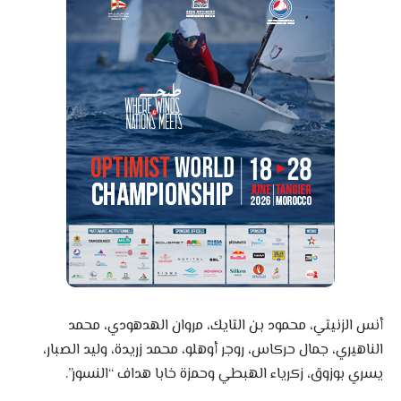
أنس الزنيتي، محمود بن التايك، مروان الهدهودي، محمد
الناهيري، جمال حركاس، روجر أوهلو، محمد زريدة، وليد الصبار،
يسري بوزوق، زكرياء الهبطي وحمزة خابا هداف “النسور”.