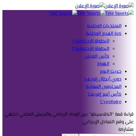
المنتخبات الوطنية
كرة القدم الوطنية
البطولة الاحترافية 1
البطولة الاحترافية 2
كأس العرش
الهواة
حديث اليوم
دوري أبطال إفريقيا
المحترفون المغاربة
كأس أمم إفريقيا
L’vestiaire
قراءة
قمة “الكلاسيكو” بين الوداد الرياضي والجيش الملكي تنتهي
على وقع التعادل الإيجابي
مشاركة