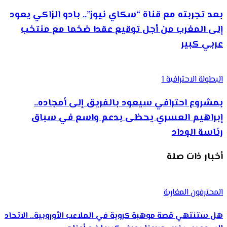
بعد تجربته مع قناة “سكاي نيوز”.. بادو الزاكي يعود
إلى المغرب من أجل توقيع عقدا ضخما مع منتخب
عربي كبير
البطولة الاحترافية 1
بمشروع احترافي سيعود بالفريق إلى أمجاده..
إبراهيم العسري يحظى بدعم واسع في سباق
رئاسة الوداد
أخبار ذات صلة
المحترفون المغاربة
هل ستنتهي قصة موهبة كروية في الملاعب الأوروبية.. الاتحاد