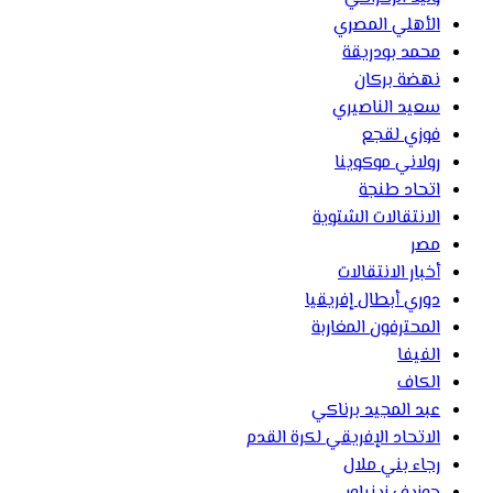
الأهلي المصري
محمد بودريقة
نهضة بركان
سعيد الناصيري
فوزي لقجع
رولاني موكوينا
اتحاد طنجة
الانتقالات الشتوية
مصر
أخبار الانتقالات
دوري أبطال إفريقيا
المحترفون المغاربة
الفيفا
الكاف
عبد المجيد برناكي
الاتحاد الإفريقي لكرة القدم
رجاء بني ملال