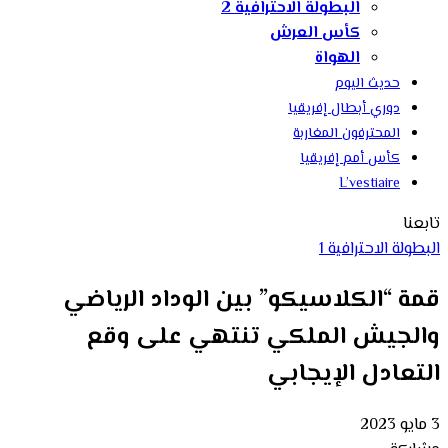
البطولة الاحترافية 2
كأس العرش
الهواة
حديث اليوم
دوري أبطال إفريقيا
المحترفون المغاربة
كأس أمم إفريقيا
L’vestiaire
تابعنا
البطولة الاحترافية 1
قمة “الكلاسيكو” بين الوداد الرياضي
والجيش الملكي تنتهي على وقع
التعادل الإيجابي
3 مايو 2023