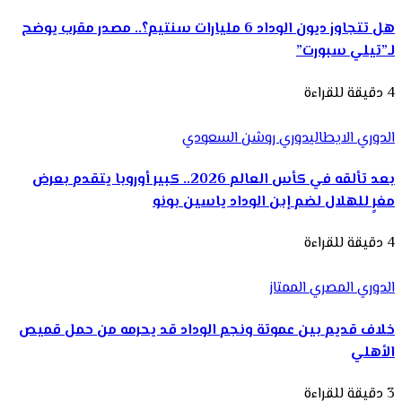
هل تتجاوز ديون الوداد 6 مليارات سنتيم؟.. مصدر مقرب يوضح
لـ”تيلي سبورت”
4 دقيقة للقراءة
الدوري الايطالي
دوري روشن السعودي
بعد تألقه في كأس العالم 2026.. كبير أوروبا يتقدم بعرض
مغرٍ للهلال لضم إبن الوداد ياسين بونو
4 دقيقة للقراءة
الدوري المصري الممتاز
خلاف قديم بين عموتة ونجم الوداد قد يحرمه من حمل قميص
الأهلي
3 دقيقة للقراءة