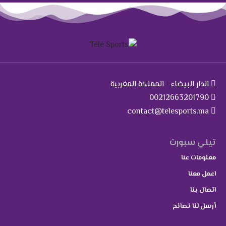
الدار البيضاء - المملكة المغربية
00212663201790
contact@telesports.ma
تيلي سبورت
معلومات عنا
اعمل معنا
اتصال بنا
أرسل لنا نصائح