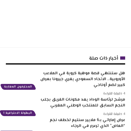
أخبار ذات صلة
هل ستنتهي قصة موهبة كروية في الملاعب
الأوروبية.. الاتحاد السعودي يغري جيرونا بعرض
كبير لضم أوناحي
المحترفون المغاربة
4 دقيقة للقراءة
مرشح لرئاسة الوداد يعد مكونات الفريق بجلب
النجم السابق للمنتخب الوطني المغربي
البطولة الاحترافية 1
4 دقيقة للقراءة
عرض إماراتي بـ6 ملايير سنتيم لخطف نجم
“الماص” الذي ترعرع في الرجاء