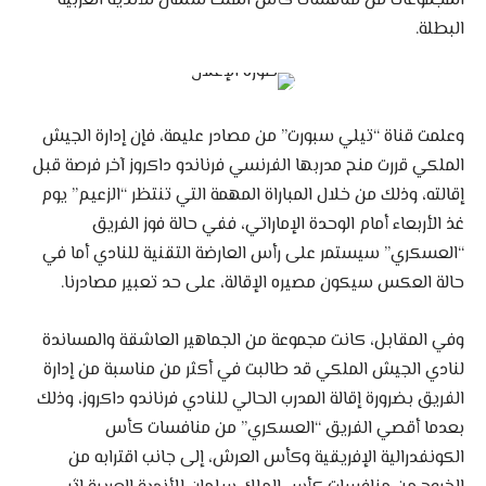
المجموعات من منافسات كأس الملك سلمان للأندية العربية
البطلة.
وعلمت قناة “تيلي سبورت” من مصادر عليمة، فإن إدارة الجيش
الملكي قررت منح مدربها الفرنسي فرناندو داكروز آخر فرصة قبل
إقالته، وذلك من خلال المباراة المهمة التي تنتظر “الزعيم” يوم
غذ الأربعاء أمام الوحدة الإماراتي، ففي حالة فوز الفريق
“العسكري” سيستمر على رأس العارضة التقنية للنادي أما في
حالة العكس سيكون مصيره الإقالة، على حد تعبير مصادرنا.
وفي المقابل، كانت مجموعة من الجماهير العاشقة والمساندة
لنادي الجيش الملكي قد طالبت في أكثر من مناسبة من إدارة
الفريق بضرورة إقالة المدرب الحالي للنادي فرناندو داكروز، وذلك
بعدما أقصي الفريق “العسكري” من منافسات كأس
الكونفدرالية الإفريقية وكأس العرش، إلى جانب اقترابه من