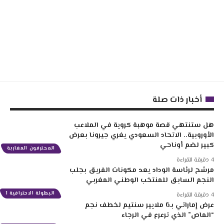
أخبار ذات صلة
هل ستنتهي قصة موهبة كروية في الملاعب
الأوروبية.. الاتحاد السعودي يغري جيرونا بعرض
كبير لضم أوناحي
المحترفون المغاربة
4 دقيقة للقراءة
مرشح لرئاسة الوداد يعد مكونات الفريق بجلب
النجم السابق للمنتخب الوطني المغربي
البطولة الاحترافية 1
4 دقيقة للقراءة
عرض إماراتي بـ6 ملايير سنتيم لخطف نجم
“الماص” الذي ترعرع في الرجاء