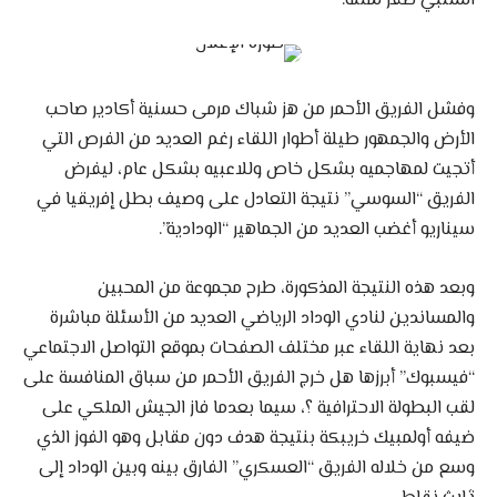
السلبي صفر لمثله.
وفشل الفريق الأحمر من هز شباك مرمى حسنية أكادير صاحب
الأرض والجمهور طيلة أطوار اللقاء رغم العديد من الفرص التي
أتجيت لمهاجميه بشكل خاص وللاعبيه بشكل عام، ليفرض
الفريق “السوسي” نتيجة التعادل على وصيف بطل إفريقيا في
سيناريو أغضب العديد من الجماهير “الودادية”.
وبعد هذه النتيجة المذكورة، طرح مجموعة من المحبين
والمساندين لنادي الوداد الرياضي العديد من الأسئلة مباشرة
بعد نهاية اللقاء عبر مختلف الصفحات بموقع التواصل الاجتماعي
“فيسبوك” أبرزها هل خرج الفريق الأحمر من سباق المنافسة على
لقب البطولة الاحترافية ؟، سيما بعدما فاز الجيش الملكي على
ضيفه أولمبيك خريبكة بنتيجة هدف دون مقابل وهو الفوز الذي
وسع من خلاله الفريق “العسكري” الفارق بينه وبين الوداد إلى