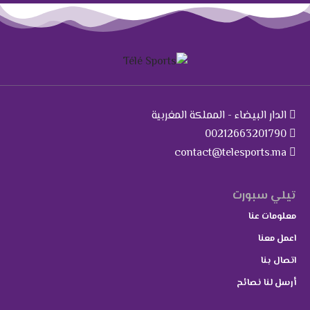
الدار البيضاء - المملكة المغربية
00212663201790
contact@telesports.ma
تيلي سبورت
معلومات عنا
اعمل معنا
اتصال بنا
أرسل لنا نصائح