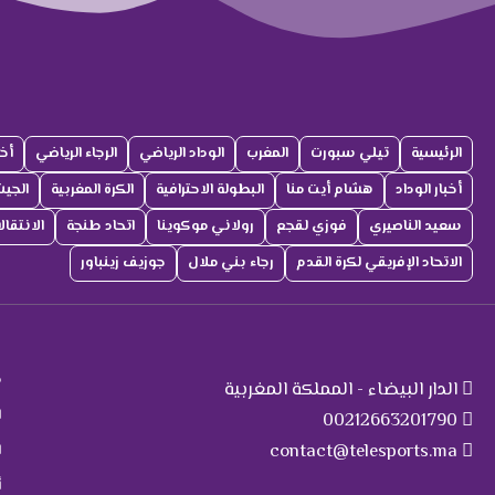
الرئيسية
تيلي سبورت
المغرب
الوداد الرياضي
الرجاء الرياضي
أخب
أخبار الوداد
هشام أيت منا
البطولة الاحترافية
الكرة المغربية
الجي
سعيد الناصيري
فوزي لقجع
رولاني موكوينا
اتحاد طنجة
الانتقا
الاتحاد الإفريقي لكرة القدم
رجاء بني ملال
جوزيف زينباور
ت
م
الدار البيضاء - المملكة المغربية
ا
00212663201790
contact@telesports.ma
ا
أ