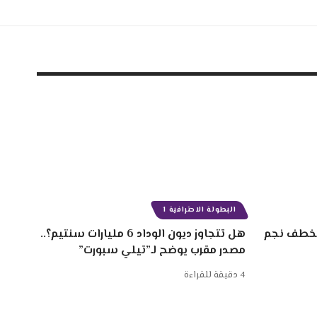
البطولة الاحترافية 1
 سنتيم لخطف نجم
هل تتجاوز ديون الوداد 6 مليارات سنتيم؟..
مصدر مقرب يوضح لـ”تيلي سبورت”
4 دقيقة للقراءة