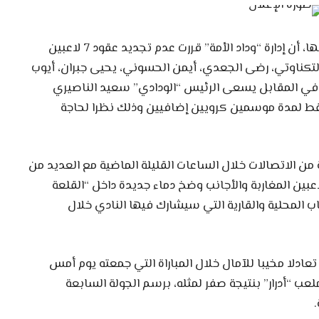
وعلمت قناة “تيلي سبورت” من مصادر موثوق بها، أن إدارة “وداد الأمة” قررت عدم تجديد عقود 7 لاعبين
لتكناوتي، رضى الجعدي، أيمن الحسوني، يحيى جبران، أيوب
ه في المقابل يسعى الرئيس “الودادي” سعيد الناصيري
فقط لمدة موسمين كرويين إضافيين وذلك نظرا لحاجة
 من الاتصالات خلال الساعات القليلة الماضية مع العديد من
لاعبين المغاربة والأجانب وضخ دماء جديدة داخل “القلعة
ب المحلية والقارية التي سيشارك فيها النادي خلال
عادلا مخيبا للآمال خلال المباراة التي جمعته يوم أمس
لعب “أدرار” بنتيجة صفر لمثله، برسم الجولة السابعة