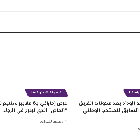
افية 1
البطولة الاحترافية 1
 الوداد يعد مكونات الفريق
عرض إماراتي بـ6 ملايير
 السابق للمنتخب الوطني
“الماص” الذي ترعرع في الرجاء
4 دقيقة للقراءة