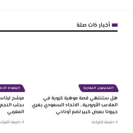
أخبار ذات صلة
المحترفون المغاربة
البطولة الاحتر
هل ستنتهي قصة موهبة كروية في
مرشح لرئاسة
الملاعب الأوروبية.. الاتحاد السعودي يغري
بجلب النجم
جيرونا بعرض كبير لضم أوناحي
المغربي
4 دقيقة للقراءة
4 دقيقة للقراءة