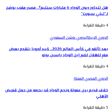
هل تتجاوز ديون الوداد 6 مليارات سنتيم؟.. مصدر مقرب يوضح
لـ”تيلي سبورت”
4 دقيقة للقراءة
الدوري الايطالي
دوري روشن السعودي
بعد تألقه في كأس العالم 2026.. كبير أوروبا يتقدم بعرض
مغرٍ للهلال لضم إبن الوداد ياسين بونو
4 دقيقة للقراءة
الدوري المصري الممتاز
خلاف قديم بين عموتة ونجم الوداد قد يحرمه من حمل قميص
الأهلي
3 دقيقة للقراءة