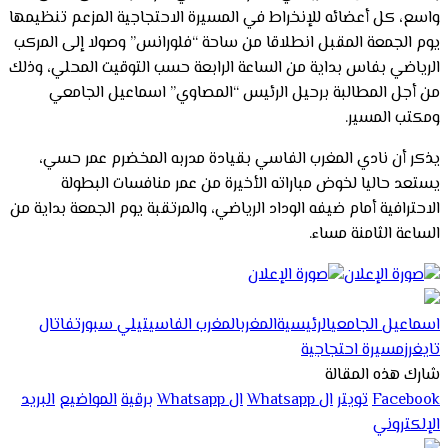
واسع، كل أعضائه للإنخراط في المسيرة الاحتجاجية المزعم تنظيمها
يوم الجمعة المقبل انطلاقا من ساحة “فلورانس” وصولا إلى المركب
الرياضي بفاس بداية من الساعة الرابعة حسب التوقيت المحلي، وذلك
من أجل المطالبة برحيل الرئيس “المصاوي” اسماعيل الجامعي
ومكتب المسير.
يذكر أن نادي المغرب الفاسي بقيادة مدربه المخضرم عمر حسي،
يستعد حاليا لخوض مباراته الأخيرة من عمر منافسات البطولة
الاحترافية أمام ضيفه الوداد الرياضي، والمرتقبة يوم الجمعة بداية من
الساعة الثامنة مساء.
اسماعيل الجامعي
الرئيسية
المغرب
المغرب الفاسي
تيلي سبورت
فاتال
تايغرز
مسيرة احتجاجية
شارك هذه المقالة
Facebook
تويتر
ال Whatsapp
ال Whatsapp
برقية
المواضيع
البريد
الإلكتروني