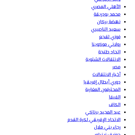
الأهلي المصري
محمد بودريقة
نهضة بركان
سعيد الناصيري
فوزي لقجع
رولاني موكوينا
اتحاد طنجة
الانتقالات الشتوية
مصر
أخبار الانتقالات
دوري أبطال إفريقيا
المحترفون المغاربة
الفيفا
الكاف
عبد المجيد برناكي
الاتحاد الإفريقي لكرة القدم
رجاء بني ملال