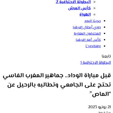
البطولة الاحترافية 2
كأس العرش
الهواة
حديث اليوم
دوري أبطال إفريقيا
المحترفون المغاربة
كأس أمم إفريقيا
L’vestiaire
تابعنا
البطولة الاحترافية 1
قبل مباراة الوداد.. جماهير المغرب الفاسي
تحتج على الجامعي وتطالبه بالرحيل عن
“الماص”
21 يونيو 2023