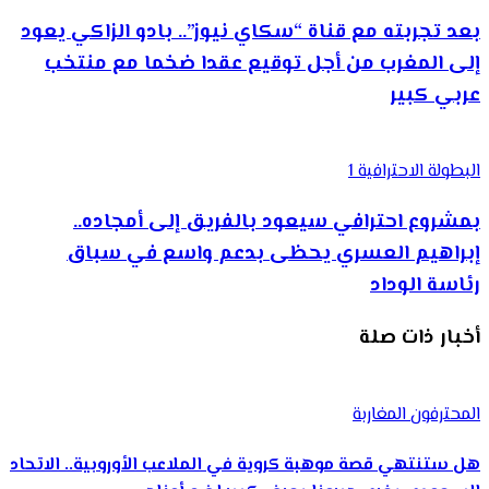
بعد تجربته مع قناة “سكاي نيوز”.. بادو الزاكي يعود
إلى المغرب من أجل توقيع عقدا ضخما مع منتخب
عربي كبير
البطولة الاحترافية 1
بمشروع احترافي سيعود بالفريق إلى أمجاده..
إبراهيم العسري يحظى بدعم واسع في سباق
رئاسة الوداد
أخبار ذات صلة
المحترفون المغاربة
هل ستنتهي قصة موهبة كروية في الملاعب الأوروبية.. الاتحاد