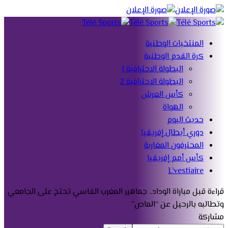
المنتخبات الوطنية
كرة القدم الوطنية
البطولة الاحترافية 1
البطولة الاحترافية 2
كأس العرش
الهواة
حديث اليوم
دوري أبطال إفريقيا
المحترفون المغاربة
كأس أمم إفريقيا
L’vestiaire
قراءة
قبل مباراة الوداد.. جماهير المغرب الفاسي تحتج على الجامعي
وتطالبه بالرحيل عن “الماص”
مشاركة