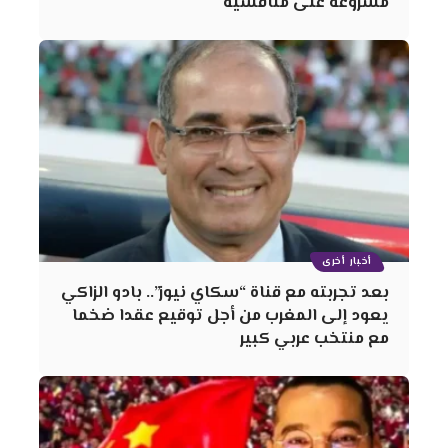
مشروعه على منافسيه
أخبار أخرى
بعد تجربته مع قناة “سكاي نيوز”.. بادو الزاكي
يعود إلى المغرب من أجل توقيع عقدا ضخما
مع منتخب عربي كبير