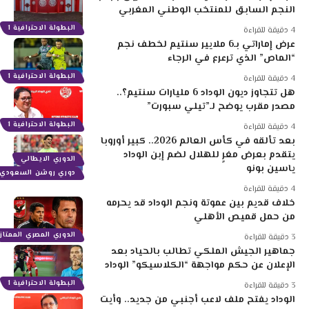
النجم السابق للمنتخب الوطني المغربي
البطولة الاحترافية 1
4 دقيقة للقراءة
عرض إماراتي بـ6 ملايير سنتيم لخطف نجم
“الماص” الذي ترعرع في الرجاء
البطولة الاحترافية 1
4 دقيقة للقراءة
هل تتجاوز ديون الوداد 6 مليارات سنتيم؟..
مصدر مقرب يوضح لـ”تيلي سبورت”
البطولة الاحترافية 1
4 دقيقة للقراءة
بعد تألقه في كأس العالم 2026.. كبير أوروبا
يتقدم بعرض مغرٍ للهلال لضم إبن الوداد
الدوري الايطالي
ياسين بونو
دوري روشن السعودي
4 دقيقة للقراءة
خلاف قديم بين عموتة ونجم الوداد قد يحرمه
من حمل قميص الأهلي
الدوري المصري الممتاز
3 دقيقة للقراءة
جماهير الجيش الملكي تطالب بالحياد بعد
الإعلان عن حكم مواجهة “الكلاسيكو” الوداد
البطولة الاحترافية 1
3 دقيقة للقراءة
الوداد يفتح ملف لاعب أجنبي من جديد.. وأيت