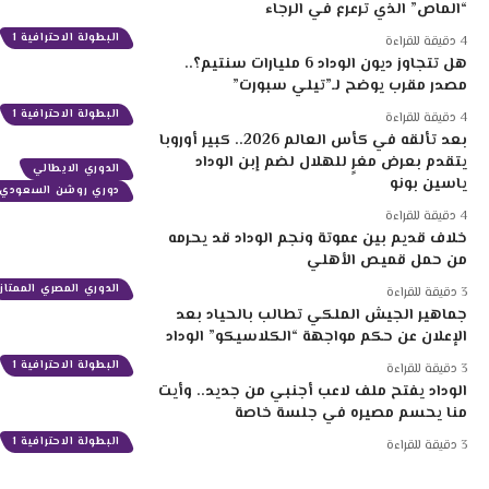
“الماص” الذي ترعرع في الرجاء
البطولة الاحترافية 1
4 دقيقة للقراءة
هل تتجاوز ديون الوداد 6 مليارات سنتيم؟..
مصدر مقرب يوضح لـ”تيلي سبورت”
البطولة الاحترافية 1
4 دقيقة للقراءة
بعد تألقه في كأس العالم 2026.. كبير أوروبا
يتقدم بعرض مغرٍ للهلال لضم إبن الوداد
الدوري الايطالي
ياسين بونو
دوري روشن السعودي
4 دقيقة للقراءة
خلاف قديم بين عموتة ونجم الوداد قد يحرمه
من حمل قميص الأهلي
الدوري المصري الممتاز
3 دقيقة للقراءة
جماهير الجيش الملكي تطالب بالحياد بعد
الإعلان عن حكم مواجهة “الكلاسيكو” الوداد
البطولة الاحترافية 1
3 دقيقة للقراءة
الوداد يفتح ملف لاعب أجنبي من جديد.. وأيت
منا يحسم مصيره في جلسة خاصة
البطولة الاحترافية 1
3 دقيقة للقراءة