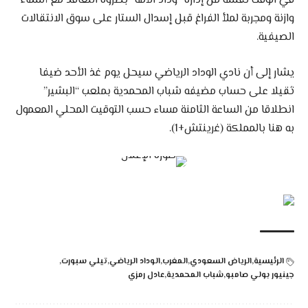
في الوقت نفسه من إدارة “وداد الأمة” بضروة التعاقد مع أسماء
وازنة ومجربة لملأ الفراغ قبل إسدال الستار على سوق الانتقالات
الصيفية.
يشار إلى أن نادي الوداد الرياضي سيحل يوم غذ الأحد ضيفا
ثقيلا على حساب مضيفه شباب المحمدية بملعب “البشير”
انطلاقا من الساعة الثامنة مساء حسب التوقيت المحلي المعمول
به هنا بالمملكة (غرينتش+1).
الرئيسية
الرياض السعودي
المغرب
الوداد الرياضي
تيلي سبورت
جينيور بولي صامبو
شباب المحمدية
عادل رمزي