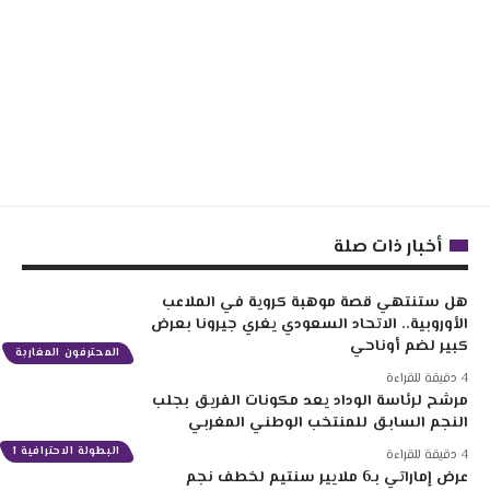
أخبار ذات صلة
هل ستنتهي قصة موهبة كروية في الملاعب
الأوروبية.. الاتحاد السعودي يغري جيرونا بعرض
كبير لضم أوناحي
المحترفون المغاربة
4 دقيقة للقراءة
مرشح لرئاسة الوداد يعد مكونات الفريق بجلب
النجم السابق للمنتخب الوطني المغربي
البطولة الاحترافية 1
4 دقيقة للقراءة
عرض إماراتي بـ6 ملايير سنتيم لخطف نجم