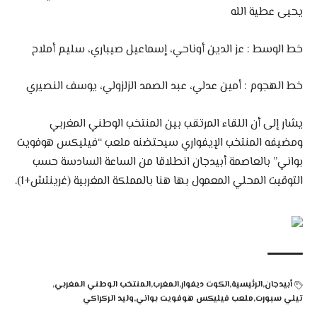
يحيى عطية الله
خط الوسط : عز الدين أوناحي، إسماعيل صيباري، سليم أملاح
خط الهجوم : أمين عدلي، عبد الصمد الزلزولي، يوسف النصيري
يشار إلى أن اللقاء المرتقب بين المنتخب الوطني المغربي
ومضيفه المنتخب الإيفواري سيحتضنه ملعب “فيليكس هوفويت
بواني” بالعاصمة أبيدجان انطلاقا من الساعة السادسة حسب
التوقيت المحلي المعمول بها هنا بالمملكة المغربية (غرينتش+1).
أبيدجان
الرئيسية
الكوت ديفوار
المغرب
المنتخب الوطني المغربي
تيلي سبورت
ملعب فيليكس هوفويت بواني
وليد الركراكي