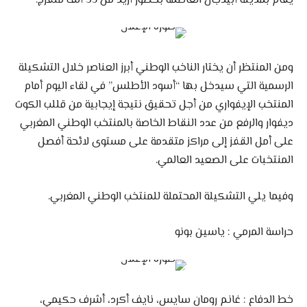
يقام بمدينة أبيدجان العاصمة بحضور أزيد من 35 ألف متفرج.
ومن المنتظر أن يختار الناخب الوطني أبرز العناصر خلال التشكيلة
الرسمية التي سيدخل بها “أسود الأطلس” في لقاء اليوم أمام
المنتخب الإيفواري من أجل تحقيق نتيجة إيجابية من قللب الكوت
ديفوار والرفع من عدد النقاط الخاصة بالمنتخب الوطني المغربي
على أمل القفز إلى مراكز متقدمة على مستوى لائحة أفصل
المنتخبات على الصعيد العالمي.
وفيما يلي التشكيلة المحتملة للمنتخب الوطني المغربي.
حراسة المرمي : ياسين بونو
خط الدفاع : غانم رومان سايس، نايف أكرد، أشرف حكيمي،