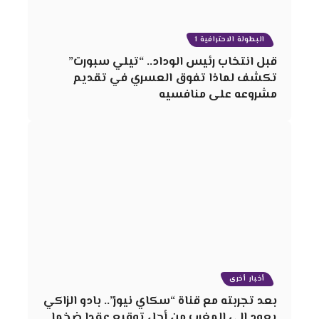
البطولة الاحترافية 1
قبل انتخاب رئيس الوداد.. “تيلي سبورت”
تكشف لماذا تفوق العسري في تقديم
مشروعه على منافسيه
أخبار أخرى
بعد تجربته مع قناة “سكاي نيوز”.. بادو الزاكي
يعود إلى المغرب من أجل توقيع عقدا ضخما