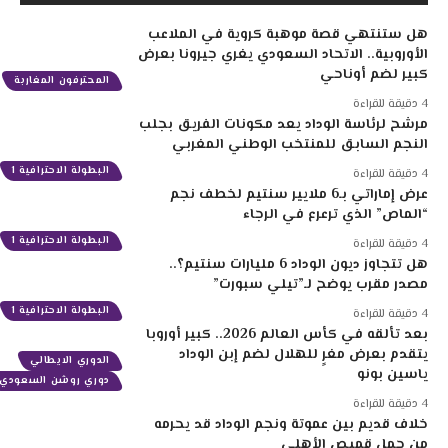
هل ستنتهي قصة موهبة كروية في الملاعب
الأوروبية.. الاتحاد السعودي يغري جيرونا بعرض
كبير لضم أوناحي
المحترفون المغاربة
4 دقيقة للقراءة
مرشح لرئاسة الوداد يعد مكونات الفريق بجلب
النجم السابق للمنتخب الوطني المغربي
البطولة الاحترافية 1
4 دقيقة للقراءة
عرض إماراتي بـ6 ملايير سنتيم لخطف نجم
“الماص” الذي ترعرع في الرجاء
البطولة الاحترافية 1
4 دقيقة للقراءة
هل تتجاوز ديون الوداد 6 مليارات سنتيم؟..
مصدر مقرب يوضح لـ”تيلي سبورت”
البطولة الاحترافية 1
4 دقيقة للقراءة
بعد تألقه في كأس العالم 2026.. كبير أوروبا
يتقدم بعرض مغرٍ للهلال لضم إبن الوداد
الدوري الايطالي
ياسين بونو
دوري روشن السعودي
4 دقيقة للقراءة
خلاف قديم بين عموتة ونجم الوداد قد يحرمه
من حمل قميص الأهلي