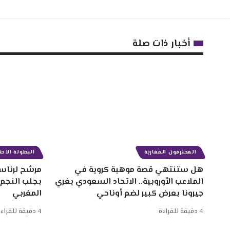
أخبار ذات صلة
المحترفون المغاربة
البطولة الاحتر
هل ستنتهي قصة موهبة كروية في
مرشح لرئاسة
الملاعب الأوروبية.. الاتحاد السعودي يغري
بجلب النجم
جيرونا بعرض كبير لضم أوناحي
المغربي
4 دقيقة للقراءة
4 دقيقة للقراءة