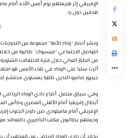
الإفريقي إثر هزيمتهم يوم أمس الأحد أمام مام
هدفين دون رد.
ونشر أنصار “وداد الأمة” مجموعة من التدوينات
التواصل الاجتماعي “فيسبوك” طالبوا من خلالها
من الطراز العالي خلال فترة الانتقالات الشتوية
أثرت سلبا على الوداد في لقاء الأمس هو افت
جينيور صامبو اللذين ظهرا بمستوى محتشم للغ
أبطال إفريقيا أمام الأهلي المصري وكأس العر
الإفريقي أمام ماميلودي صن داونز الجنوب إفري
وجعلهم يطالبون مكتب الناصيري بالتعاقد مع ع
يذكر، أن نادي الوداد الرياضي من المرتقب أن ي