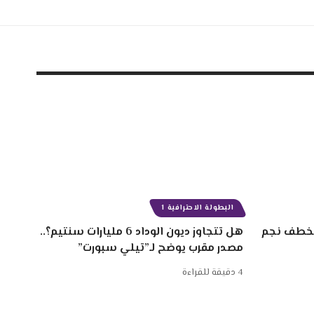
البطولة الاحترافية 1
 سنتيم لخطف نجم
هل تتجاوز ديون الوداد 6 مليارات سنتيم؟..
مصدر مقرب يوضح لـ”تيلي سبورت”
4 دقيقة للقراءة