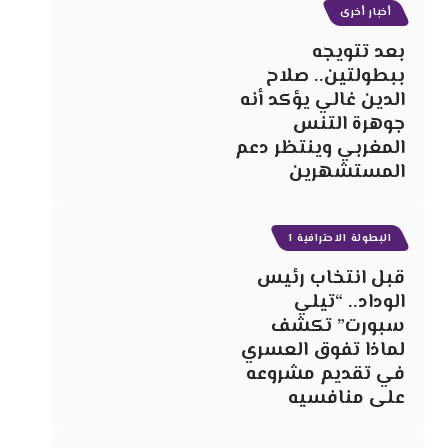
أخبار أخرى
بعد تتويجه
ببطولتين.. صلاح
الدين غالي يؤكد أنه
جوهرة التنس
المغربي وينتظر دعم
المستشهرين
البطولة الاحترافية 1
قبل انتخاب رئيس
الوداد.. “تيلي
سبورت” تكشف
لماذا تفوق العسري
في تقديم مشروعه
على منافسيه