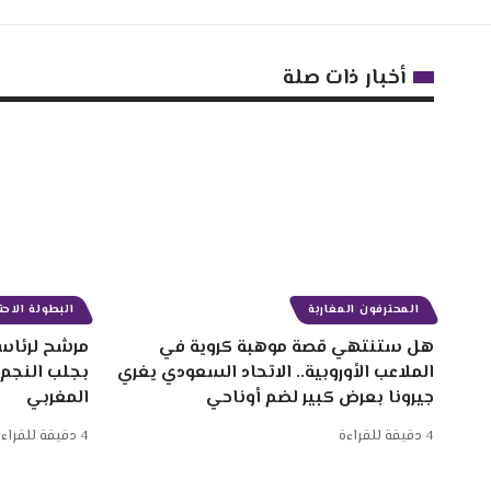
أخبار ذات صلة
المحترفون المغاربة
البطولة الاحتر
هل ستنتهي قصة موهبة كروية في
مرشح لرئاسة
الملاعب الأوروبية.. الاتحاد السعودي يغري
بجلب النجم
جيرونا بعرض كبير لضم أوناحي
المغربي
4 دقيقة للقراءة
4 دقيقة للقراءة