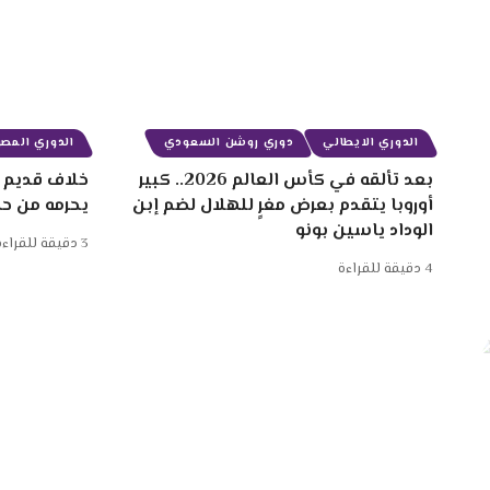
الدوري الايطالي
دوري روشن السعودي
الدوري المصر
بعد تألقه في كأس العالم 2026.. كبير
خلاف قديم ب
أوروبا يتقدم بعرض مغرٍ للهلال لضم إبن
يحرمه من ح
الوداد ياسين بونو
3 دقيقة للقراءة
4 دقيقة للقراءة
الرئيسية
تيلي سبورت
المغرب
الوداد الرياضي
الرجاء الرياضي
أخبار الأند
أخبار الوداد
هشام أيت منا
البطولة الاحترافية
الكرة المغربية
الجيش المل
سعيد الناصيري
فوزي لقجع
رولاني موكوينا
اتحاد طنجة
الانتقالات الش
الاتحاد الإفريقي لكرة القدم
رجاء بني ملال
جوزيف زينباور