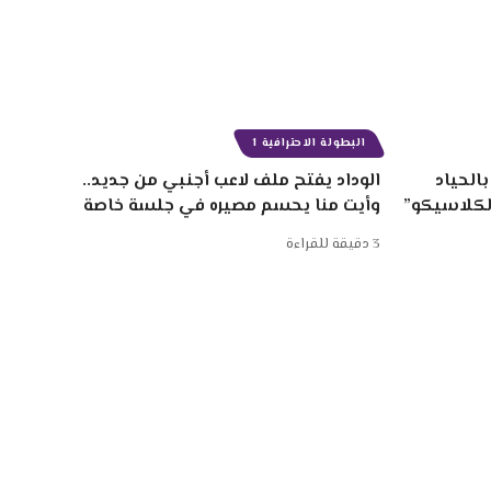
البطولة الاحترافية 1
الحياد
الوداد يفتح ملف لاعب أجنبي من جديد..
الكلاسيكو”
وأيت منا يحسم مصيره في جلسة خاصة
3 دقيقة للقراءة
لات الصيفية
أخبار الإنتقالات 2024/2023
 المصري
محمد بودريقة
نهضة بركان
ا
الكاف
عبد المجيد برناكي