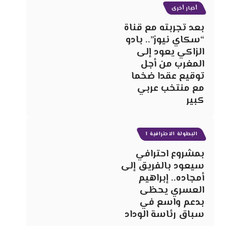
أخبار أخرى
بعد تجربته مع قناة
“سكاي نيوز”.. بادو
الزاكي يعود إلى
المغرب من أجل
توقيع عقدا ضخما
مع منتخب عربي
كبير
البطولة الاحترافية 1
بمشروع احترافي
سيعود بالفريق إلى
أمجاده.. إبراهيم
العسري يحظى
بدعم واسع في
سباق رئاسة الوداد