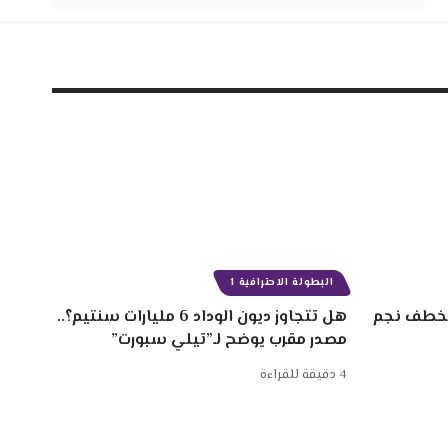
البطولة الاحترافية 1
 سنتيم لخطف نجم
هل تتجاوز ديون الوداد 6 مليارات سنتيم؟..
مصدر مقرب يوضح لـ”تيلي سبورت”
4 دقيقة للقراءة