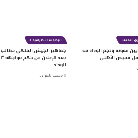
ي الممتاز
البطولة الاحترافية 1
ين عموتة ونجم الوداد قد
جماهير الجيش الملكي تطالب ب
مل قميص الأهلي
بعد الإعلان عن حكم مواجهة “
الوداد
3 دقيقة للقراءة
ية المغربية
كرة القدم المغربية
المنتخب الوطني المغربي
ميركاتو
الانتقا
كي
أخبار الرجاء
الجامعة الملكية المغربية لكرة القدم
وليد الركراكي
الأهلي
توية
مصر
أخبار الانتقالات
دوري أبطال إفريقيا
المحترفون المغاربة
الفيف