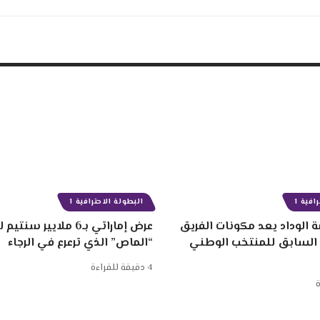
افية 1
البطولة الاحترافية 1
 الوداد يعد مكونات الفريق
عرض إماراتي بـ6 ملايير
 السابق للمنتخب الوطني
“الماص” الذي ترعرع في الرجاء
4 دقيقة للقراءة