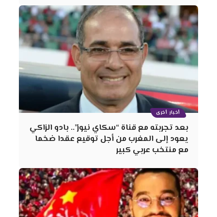
أخبار أخرى
بعد تجربته مع قناة “سكاي نيوز”.. بادو الزاكي
يعود إلى المغرب من أجل توقيع عقدا ضخما
مع منتخب عربي كبير