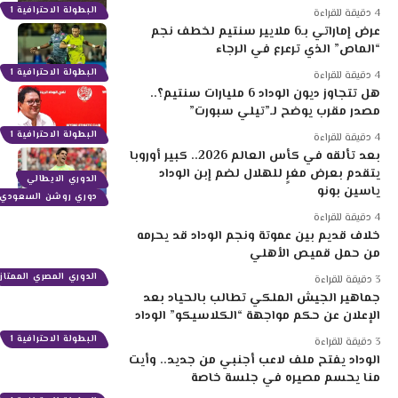
البطولة الاحترافية 1
4 دقيقة للقراءة
عرض إماراتي بـ6 ملايير سنتيم لخطف نجم
“الماص” الذي ترعرع في الرجاء
البطولة الاحترافية 1
4 دقيقة للقراءة
هل تتجاوز ديون الوداد 6 مليارات سنتيم؟..
مصدر مقرب يوضح لـ”تيلي سبورت”
البطولة الاحترافية 1
4 دقيقة للقراءة
بعد تألقه في كأس العالم 2026.. كبير أوروبا
يتقدم بعرض مغرٍ للهلال لضم إبن الوداد
الدوري الايطالي
ياسين بونو
دوري روشن السعودي
4 دقيقة للقراءة
خلاف قديم بين عموتة ونجم الوداد قد يحرمه
من حمل قميص الأهلي
الدوري المصري الممتاز
3 دقيقة للقراءة
جماهير الجيش الملكي تطالب بالحياد بعد
الإعلان عن حكم مواجهة “الكلاسيكو” الوداد
البطولة الاحترافية 1
3 دقيقة للقراءة
الوداد يفتح ملف لاعب أجنبي من جديد.. وأيت
منا يحسم مصيره في جلسة خاصة