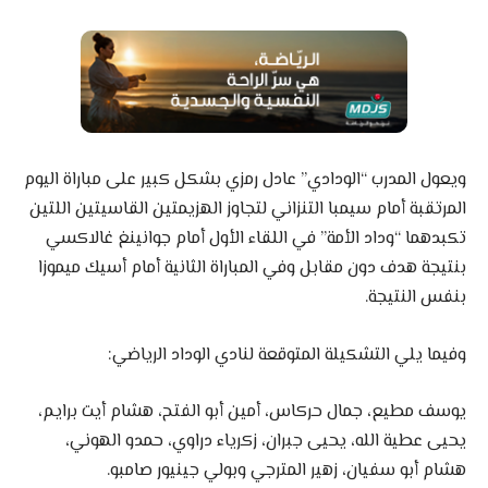
ويعول المدرب “الودادي” عادل رمزي بشكل كبير على مباراة اليوم
المرتقبة أمام سيمبا التنزاني لتجاوز الهزيمتين القاسيتين اللتين
تكبدهما “وداد الأمة” في اللقاء الأول أمام جوانينغ غالاكسي
بنتيجة هدف دون مقابل وفي المباراة الثانية أمام أسيك ميموزا
بنفس النتيجة.
وفيما يلي التشكيلة المتوقعة لنادي الوداد الرياضي:
يوسف مطيع، جمال حركاس، أمين أبو الفتح، هشام أيت برايم،
يحيى عطية الله، يحيى جبران، زكرياء دراوي، حمدو الهوني،
هشام أبو سفيان، زهير المترجي وبولي جينيور صامبو.