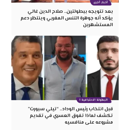
أخبار أخرى
بعد تتويجه ببطولتين.. صلاح الدين غالي
يؤكد أنه جوهرة التنس المغربي وينتظر دعم
المستشهرين
البطولة الاحترافية 1
قبل انتخاب رئيس الوداد.. “تيلي سبورت”
تكشف لماذا تفوق العسري في تقديم
مشروعه على منافسيه