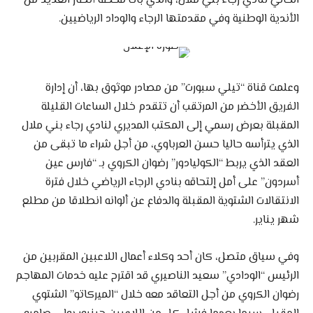
الحالي لنادي رجاء بني ملال، والذي بات محطة أنظار العديد من
الأندية الوطنية وفي مقدمتها الرجاء والوداد الرياضيين.
وعلمت قناة “تيلي سبورت” من مصادر موثوق بها، أن إدارة
الفريق الأخضر من المرتقب أن تتقدم خلال الساعات القليلة
المقبلة بعرض رسمي إلى المكتب المديري لنادي رجاء بني ملال
الذي يترأسه حاليا حسن العرباوي، من أجل شراء ما تبقى من
العقد الذي يربط “الكوليادور” رضوان الكروي بـ “فارس عين
أسردون” على أمل إلتحاقه بنادي الرجاء الرياضي خلال فترة
الانتقالات الشتوية المقبلة والدفاع عن ألوانه انطلاقا من مطلع
شهر يناير.
وفي سياق متصل، كان أحد وكلاء أعمال اللاعبين المقربين من
الرئيس “الودادي” سعيد الناصيري قد اقترح عليه خدمات المهاجم
رضوان الكروي من أجل التعاقد معه خلال “الميركاتو” الشتوي