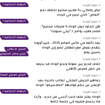
البطولة الاحترافية 1
4 دقيقة للقراءة
عرض إماراتي بـ6 ملايير سنتيم لخطف نجم
“الماص” الذي ترعرع في الرجاء
البطولة الاحترافية 1
4 دقيقة للقراءة
هل تتجاوز ديون الوداد 6 مليارات سنتيم؟..
مصدر مقرب يوضح لـ”تيلي سبورت”
البطولة الاحترافية 1
4 دقيقة للقراءة
بعد تألقه في كأس العالم 2026.. كبير أوروبا
يتقدم بعرض مغرٍ للهلال لضم إبن الوداد
الدوري الايطالي
ياسين بونو
دوري روشن السعودي
4 دقيقة للقراءة
خلاف قديم بين عموتة ونجم الوداد قد يحرمه
من حمل قميص الأهلي
الدوري المصري الممتاز
3 دقيقة للقراءة
جماهير الجيش الملكي تطالب بالحياد بعد
الإعلان عن حكم مواجهة “الكلاسيكو” الوداد
البطولة الاحترافية 1
3 دقيقة للقراءة
الوداد يفتح ملف لاعب أجنبي من جديد.. وأيت
منا يحسم مصيره في جلسة خاصة