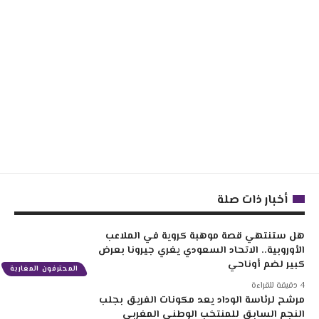
أخبار ذات صلة
هل ستنتهي قصة موهبة كروية في الملاعب
الأوروبية.. الاتحاد السعودي يغري جيرونا بعرض
كبير لضم أوناحي
المحترفون المغاربة
4 دقيقة للقراءة
مرشح لرئاسة الوداد يعد مكونات الفريق بجلب
النجم السابق للمنتخب الوطني المغربي