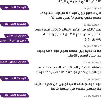
“الماص” الذي ترعرع في الرجاء
البطولة الاحترافية 1
4 دقيقة للقراءة
هل تتجاوز ديون الوداد 6 مليارات سنتيم؟..
مصدر مقرب يوضح لـ”تيلي سبورت”
البطولة الاحترافية 1
4 دقيقة للقراءة
بعد تألقه في كأس العالم 2026.. كبير أوروبا
يتقدم بعرض مغرٍ للهلال لضم إبن الوداد
الدوري الايطالي
ياسين بونو
دوري روشن السعودي
4 دقيقة للقراءة
خلاف قديم بين عموتة ونجم الوداد قد يحرمه
من حمل قميص الأهلي
الدوري المصري الممتاز
3 دقيقة للقراءة
جماهير الجيش الملكي تطالب بالحياد بعد
الإعلان عن حكم مواجهة “الكلاسيكو” الوداد
البطولة الاحترافية 1
3 دقيقة للقراءة
الوداد يفتح ملف لاعب أجنبي من جديد.. وأيت
منا يحسم مصيره في جلسة خاصة
البطولة الاحترافية 1
3 دقيقة للقراءة