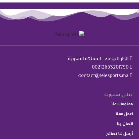
الدار البيضاء - المملكة المغربية
00212663201790
contact@telesports.ma
تيلي سبورت
معلومات عنا
اعمل معنا
اتصال بنا
أرسل لنا نصائح