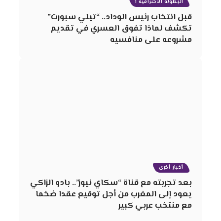
البطولة الاحترافية 1
قبل انتخاب رئيس الوداد.. “تيلي سبورت”
تكشف لماذا تفوق العسري في تقديم
مشروعه على منافسيه
أخبار أخرى
بعد تجربته مع قناة “سكاي نيوز”.. بادو الزاكي
يعود إلى المغرب من أجل توقيع عقدا ضخما
مع منتخب عربي كبير