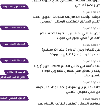
الأوروبية.. الاتحاد السعودي يغري جيرونا بعرض
كبير لضم أوناحي
المحترفون المغاربة
4 دقيقة للقراءة
مرشح لرئاسة الوداد يعد مكونات الفريق بجلب
النجم السابق للمنتخب الوطني المغربي
البطولة الاحترافية 1
4 دقيقة للقراءة
عرض إماراتي بـ6 ملايير سنتيم لخطف نجم
“الماص” الذي ترعرع في الرجاء
البطولة الاحترافية 1
4 دقيقة للقراءة
هل تتجاوز ديون الوداد 6 مليارات سنتيم؟..
مصدر مقرب يوضح لـ”تيلي سبورت”
البطولة الاحترافية 1
4 دقيقة للقراءة
بعد تألقه في كأس العالم 2026.. كبير أوروبا
يتقدم بعرض مغرٍ للهلال لضم إبن الوداد
الدوري الايطالي
ياسين بونو
دوري روشن السعودي
4 دقيقة للقراءة
خلاف قديم بين عموتة ونجم الوداد قد يحرمه
من حمل قميص الأهلي
الدوري المصري الممتاز
3 دقيقة للقراءة
جماهير الجيش الملكي تطالب بالحياد بعد