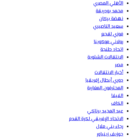
الأهلي المصري
محمد بودريقة
نهضة بركان
سعيد الناصيري
فوزي لقجع
رولاني موكوينا
اتحاد طنجة
الانتقالات الشتوية
مصر
أخبار الانتقالات
دوري أبطال إفريقيا
المحترفون المغاربة
الفيفا
الكاف
عبد المجيد برناكي
الاتحاد الإفريقي لكرة القدم
رجاء بني ملال
جوزيف زينباور