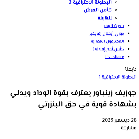
البطولة الاحترافية 2
كأس العرش
الهواة
حديث اليوم
دوري أبطال إفريقيا
المحترفون المغاربة
كأس أمم إفريقيا
L’vestiaire
تابعنا
البطولة الاحترافية 1
جوزيف زينباور يعترف بقوة الوداد ويدلي
بشهادة قوية في حق البنزرتي
28 ديسمبر 2023
مشاركة