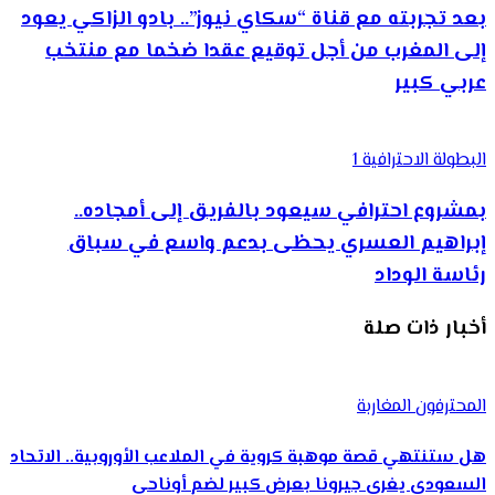
بعد تجربته مع قناة “سكاي نيوز”.. بادو الزاكي يعود
إلى المغرب من أجل توقيع عقدا ضخما مع منتخب
عربي كبير
البطولة الاحترافية 1
بمشروع احترافي سيعود بالفريق إلى أمجاده..
إبراهيم العسري يحظى بدعم واسع في سباق
رئاسة الوداد
أخبار ذات صلة
المحترفون المغاربة
هل ستنتهي قصة موهبة كروية في الملاعب الأوروبية.. الاتحاد
السعودي يغري جيرونا بعرض كبير لضم أوناحي