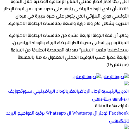
أدلى بها أمام أنظار ممثلي المنابر الإعلامية الوطنية خلال الندوة
ذاتها، أن نادي الوداد الرياضي يتوفر على مدرب مجرب من قيمة الإطار
التونسي فوزي البنزرتي الذي يتوفر على خبرة كبيرة في ميدان
التدريب بشكل عام وله دراية واسعة بمنافسات البطولة الاحترافية.
يذكر، أن قمة الجولة الرابعة عشرة من منافسات البطولة الاحترافية
المرتقبة بين قطبي مدينة الدار البيضاء الرجاء والوداد الرياضيين،
سيحتضنها ملعب “البشير” بمدينة المحمدية انطلاقا من الساعة
الرابعة عصرا حسب التوقيت المحلي المعمول به هنا بالمملكة
(غرينتش+1).
الديربي
الرئيسية
الرجاء الرياضي
المغرب
الوداد الرياضي
تيلي سبورت
جوزيف
زينباور
فوزي البنزرتي
شارك هذه المقالة
Facebook
تويتر
ال Whatsapp
ال Whatsapp
برقية
المواضيع
البريد
الإلكتروني