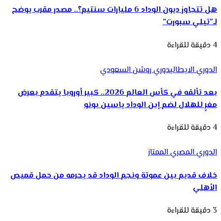
هل تتجاوز ديون الوداد 6 مليارات سنتيم؟.. مصدر مقرب يوضح
لـ”تيلي سبورت”
4 دقيقة للقراءة
الدوري الايطالي
دوري روشن السعودي
بعد تألقه في كأس العالم 2026.. كبير أوروبا يتقدم بعرض
مغرٍ للهلال لضم إبن الوداد ياسين بونو
4 دقيقة للقراءة
الدوري المصري الممتاز
خلاف قديم بين عموتة ونجم الوداد قد يحرمه من حمل قميص
الأهلي
3 دقيقة للقراءة