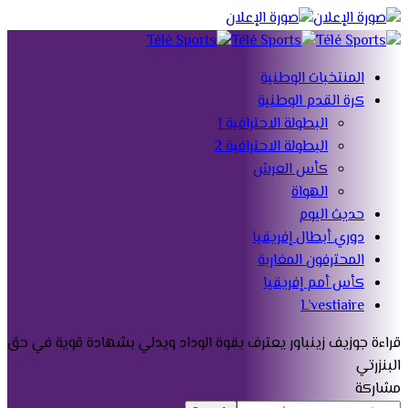
المنتخبات الوطنية
كرة القدم الوطنية
البطولة الاحترافية 1
البطولة الاحترافية 2
كأس العرش
الهواة
حديث اليوم
دوري أبطال إفريقيا
المحترفون المغاربة
كأس أمم إفريقيا
L’vestiaire
قراءة
جوزيف زينباور يعترف بقوة الوداد ويدلي بشهادة قوية في حق
البنزرتي
مشاركة